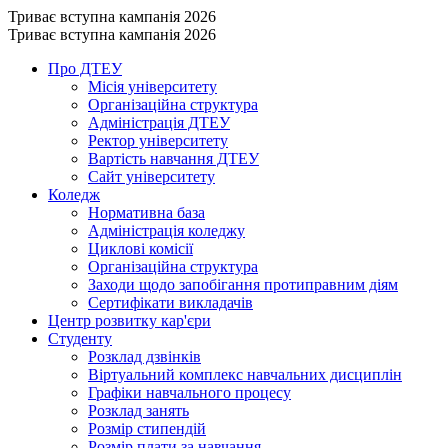
Триває вступна кампанія 2026
Триває вступна кампанія 2026
Про ДТЕУ
Місія університету
Організаційна структура
Адміністрація ДТЕУ
Ректор університету
Вартість навчання ДТЕУ
Сайт університету
Коледж
Нормативна база
Адміністрація коледжу
Циклові комісії
Організаційна структура
Заходи щодо запобігання протиправним діям
Сертифікати викладачів
Центр розвитку кар'єри
Студенту
Розклад дзвінків
Віртуальний комплекс навчальних дисциплін
Графіки навчального процесу
Розклад занять
Розмір стипендій
Розмір плати за навчання