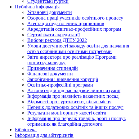
Студентські гуртки
Публічна інформація
Установчі документи
Охорона праці учасників освітнього процесу
Атестація педагогічних працівників
Акредитація освітньо-професійних програм
Сертифікати акредитації
Вибори ректора ДТЕУ 2022
Умови доступності закладу освіти для навчання
осіб з особливими освітніми потребами
Звіти директора про реалізацію Програми
розвитку коледжу
Призначення стипендій
Фінансові документи
Запобігання і виявлення корупції
Освітньо-професійні програми
Алгоритм дій під час надзвичайної ситуації
Інформація про наявність вакантних посад
Відомості про гуртожитки, вільні місця
Перелік додаткових освітніх та інших послуг
Результати моніторингу якості освіти
Інформація про перелік товарів, робіт і послуг,
отриманих як благодійна допомога
Бібліотека
Інформація для абітурієнтів