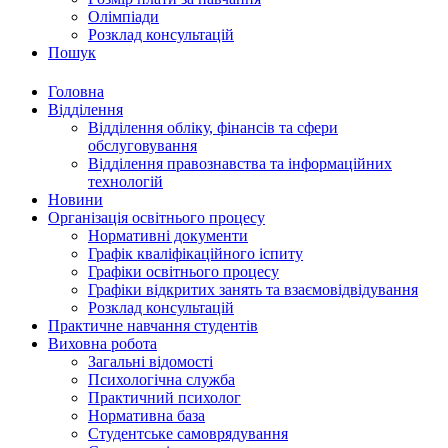
Олімпіади
Розклад консультацій
Пошук
Головна
Відділення
Відділення обліку, фінансів та сфери
обслуговування
Відділення правознавства та інформаційних
технологій
Новини
Організація освітнього процесу
Нормативні документи
Графік кваліфікаційного іспиту
Графіки освітнього процесу
Графіки відкритих занять та взаємовідвідування
Розклад консультацій
Практичне навчання студентів
Виховна робота
Загальні відомості
Психологічна служба
Практичний психолог
Нормативна база
Студентське самоврядування