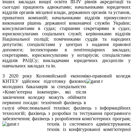
інших закладах вищої освіти ІІІ-IV рівнів акредитації та
сьогодні працюють адвокатами; начальниками юридичних
відділів органів місцевої влади, державних органів та установ,
приватних компаній; начальниками відділів примусового
виконання рішень державної виконавчої служби України;
консультантами в судах; старшими секретарями в судах;
юрисконсультами соціальних служб; керівниками відділів
Національної поліції; помічниками суддів та народних
депутатів; спеціалістами у центрах з надання правової
допомоги; інспекторами в пенітенціарних закладах;
секретарями, юрисконсультами у нотаріусів; спеціалістами
відділів РАЦСу; викладачами юридичних дисциплін у
навчальних закладах та ін.
З 2020 року Коломийський економіко-правовий коледж
КНТЕУ
здійснює підготовку фахових
молодших бакалаврів за спеціальністю
«Комп’ютерна інженерія», які після
закінчення коледжу можуть обіймати
первинні посади: технічний фахівець в
галузі обчислювальної техніки; фахівець з інформаційних
технологій; фахівець з розробки та тестування програмного
забезпечення; фахівець з розроблення комп'ютерних програм;
технік із системного адміністрування;
технік із конфігурованої комп'ютерної