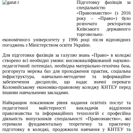
Підготовку фахівців за
спеціальністю
«Правознавство» (з 2016
року – «Право») було
розпочато ректоратом
Київського державного
торговельно-
економічного університету у 1996 році після відповідних
погоджень з Міністерством освіти України.
Для підготовки фахівців за галуззю знань «Право» в коледжі
створено всі необхідні умови: висококваліфікований науково-
педагогічний потенціал, необхідна матеріально-технічна база,
розгорнута мережа баз для проходження практик, соціальна
інфраструктура, навчально-методичне та інформаційне
забезпечення дисциплін, що надає значні переваги
Коломийському економіко-правовому коледжу КНТЕУ перед
іншими навчальними закладами.
Найкращим показником рівня надання освітніх послуг та
педагогічної майстерності викладачів відділення
правознавства та інформаційних технологій є професійна
діяльність випускників спеціальності «Правознавство», які
отримали фундаментальну теоретичну та практичну
підготовку в коледжі, продовжили навчання у КНТЕУ та