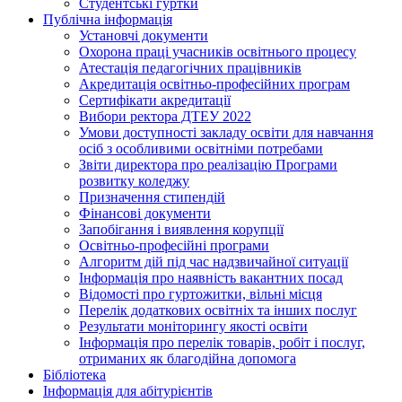
Студентські гуртки
Публічна інформація
Установчі документи
Охорона праці учасників освітнього процесу
Атестація педагогічних працівників
Акредитація освітньо-професійних програм
Сертифікати акредитації
Вибори ректора ДТЕУ 2022
Умови доступності закладу освіти для навчання
осіб з особливими освітніми потребами
Звіти директора про реалізацію Програми
розвитку коледжу
Призначення стипендій
Фінансові документи
Запобігання і виявлення корупції
Освітньо-професійні програми
Алгоритм дій під час надзвичайної ситуації
Інформація про наявність вакантних посад
Відомості про гуртожитки, вільні місця
Перелік додаткових освітніх та інших послуг
Результати моніторингу якості освіти
Інформація про перелік товарів, робіт і послуг,
отриманих як благодійна допомога
Бібліотека
Інформація для абітурієнтів