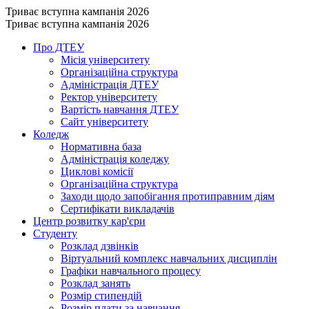
Триває вступна кампанія 2026
Триває вступна кампанія 2026
Про ДТЕУ
Місія університету
Організаційна структура
Адміністрація ДТЕУ
Ректор університету
Вартість навчання ДТЕУ
Сайт університету
Коледж
Нормативна база
Адміністрація коледжу
Циклові комісії
Організаційна структура
Заходи щодо запобігання протиправним діям
Сертифікати викладачів
Центр розвитку кар'єри
Студенту
Розклад дзвінків
Віртуальний комплекс навчальних дисциплін
Графіки навчального процесу
Розклад занять
Розмір стипендій
Розмір плати за навчання