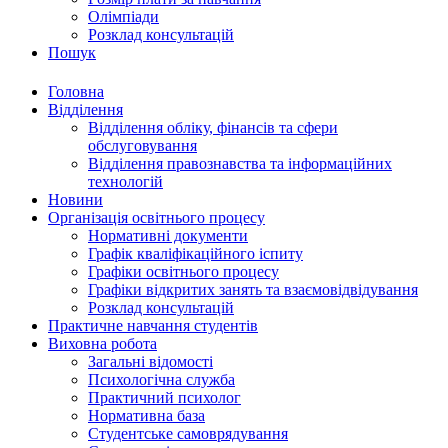
Олімпіади
Розклад консультацій
Пошук
Головна
Відділення
Відділення обліку, фінансів та сфери
обслуговування
Відділення правознавства та інформаційних
технологій
Новини
Організація освітнього процесу
Нормативні документи
Графік кваліфікаційного іспиту
Графіки освітнього процесу
Графіки відкритих занять та взаємовідвідування
Розклад консультацій
Практичне навчання студентів
Виховна робота
Загальні відомості
Психологічна служба
Практичний психолог
Нормативна база
Студентське самоврядування