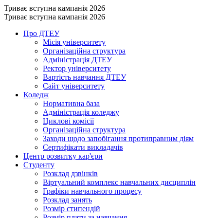
Триває вступна кампанія 2026
Триває вступна кампанія 2026
Про ДТЕУ
Місія університету
Організаційна структура
Адміністрація ДТЕУ
Ректор університету
Вартість навчання ДТЕУ
Сайт університету
Коледж
Нормативна база
Адміністрація коледжу
Циклові комісії
Організаційна структура
Заходи щодо запобігання протиправним діям
Сертифікати викладачів
Центр розвитку кар'єри
Студенту
Розклад дзвінків
Віртуальний комплекс навчальних дисциплін
Графіки навчального процесу
Розклад занять
Розмір стипендій
Розмір плати за навчання