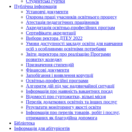
Студентські гуртки
Публічна інформація
Установчі документи
Охорона праці учасників освітнього процесу
Атестація педагогічних працівників
Акредитація освітньо-професійних програм
Сертифікати акредитації
Вибори ректора ДТЕУ 2022
Умови доступності закладу освіти для навчання
осіб з особливими освітніми потребами
Звіти директора про реалізацію Програми
розвитку коледжу
Призначення стипендій
Фінансові документи
Запобігання і виявлення корупції
Освітньо-професійні програми
Алгоритм дій під час надзвичайної ситуації
Інформація про наявність вакантних посад
Відомості про гуртожитки, вільні місця
Перелік додаткових освітніх та інших послуг
Результати моніторингу якості освіти
Інформація про перелік товарів, робіт і послуг,
отриманих як благодійна допомога
Бібліотека
Інформація для абітурієнтів