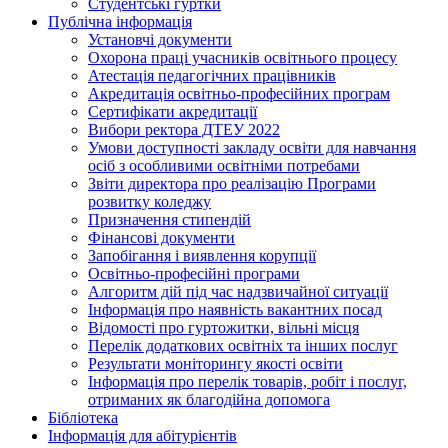
Студентські гуртки
Публічна інформація
Установчі документи
Охорона праці учасників освітнього процесу
Атестація педагогічних працівників
Акредитація освітньо-професійних програм
Сертифікати акредитації
Вибори ректора ДТЕУ 2022
Умови доступності закладу освіти для навчання
осіб з особливими освітніми потребами
Звіти директора про реалізацію Програми
розвитку коледжу
Призначення стипендій
Фінансові документи
Запобігання і виявлення корупції
Освітньо-професійні програми
Алгоритм дій під час надзвичайної ситуації
Інформація про наявність вакантних посад
Відомості про гуртожитки, вільні місця
Перелік додаткових освітніх та інших послуг
Результати моніторингу якості освіти
Інформація про перелік товарів, робіт і послуг,
отриманих як благодійна допомога
Бібліотека
Інформація для абітурієнтів