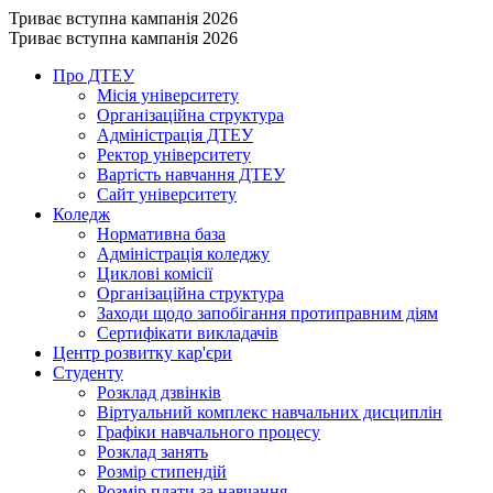
Триває вступна кампанія 2026
Триває вступна кампанія 2026
Про ДТЕУ
Місія університету
Організаційна структура
Адміністрація ДТЕУ
Ректор університету
Вартість навчання ДТЕУ
Сайт університету
Коледж
Нормативна база
Адміністрація коледжу
Циклові комісії
Організаційна структура
Заходи щодо запобігання протиправним діям
Сертифікати викладачів
Центр розвитку кар'єри
Студенту
Розклад дзвінків
Віртуальний комплекс навчальних дисциплін
Графіки навчального процесу
Розклад занять
Розмір стипендій
Розмір плати за навчання