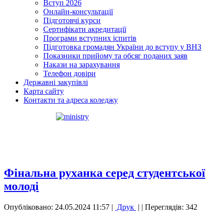
Вступ 2026
Онлайн-консультації
Підготовчі курси
Сертифікати акредитації
Програми вступних іспитів
Підготовка громадян України до вступу у ВНЗ
Показники прийому та обсяг поданих заяв
Накази на зарахування
Телефон довіри
Державні закупівлі
Карта сайту
Контакти та адреса коледжу
Фінальна руханка серед студентської
молоді
Опубліковано: 24.05.2024 11:57
|
Друк
|
| Переглядів: 342