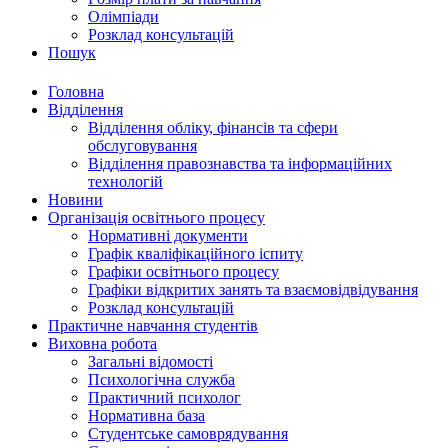
Олімпіади
Розклад консультацій
Пошук
Головна
Відділення
Відділення обліку, фінансів та сфери
обслуговування
Відділення правознавства та інформаційних
технологій
Новини
Організація освітнього процесу
Нормативні документи
Графік кваліфікаційного іспиту
Графіки освітнього процесу
Графіки відкритих занять та взаємовідвідування
Розклад консультацій
Практичне навчання студентів
Виховна робота
Загальні відомості
Психологічна служба
Практичний психолог
Нормативна база
Студентське самоврядування