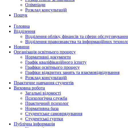
Олімпіади
Розклад консультацій
Пошук
Головна
Відділення
Відділення обліку, фінансів та сфери обслуговуванн
Відділення правознавства та інформаційних технол
Новини
Організація освітнього процесу
Нормативні документи
Графік кваліфікаційного іспиту
Графіки освітнього процесу
Графіки відкритих занять та взаємовідвідування
Розклад консультацій
Практичне навчання студентів
Виховна робота
Загальні відомості
Психологічна служба
Практичний психолог
Нормативна база
Студентське самоврядування
Студентські гуртки
Публічна інформація