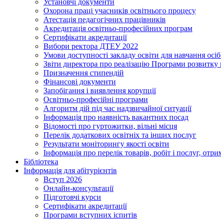
Установчі документи
Охорона праці учасників освітнього процесу
Атестація педагогічних працівників
Акредитація освітньо-професійних програм
Сертифікати акредитації
Вибори ректора ДТЕУ 2022
Умови доступності закладу освіти для навчання осі
Звіти директора про реалізацію Програми розвитку
Призначення стипендій
Фінансові документи
Запобігання і виявлення корупції
Освітньо-професійні програми
Алгоритм дій під час надзвичайної ситуації
Інформація про наявність вакантних посад
Відомості про гуртожитки, вільні місця
Перелік додаткових освітніх та інших послуг
Результати моніторингу якості освіти
Інформація про перелік товарів, робіт і послуг, от
Бібліотека
Інформація для абітурієнтів
Вступ 2026
Онлайн-консультації
Підготовчі курси
Сертифікати акредитації
Програми вступних іспитів