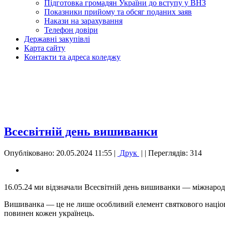
Підготовка громадян України до вступу у ВНЗ
Показники прийому та обсяг поданих заяв
Накази на зарахування
Телефон довіри
Державні закупівлі
Карта сайту
Контакти та адреса коледжу
Всесвітній день вишиванки
Опубліковано: 20.05.2024 11:55
|
Друк
|
| Переглядів: 314
16.05.24 ми відзначали Всесвітній день вишиванки — міжнародне
Вишиванка — це не лише особливий елемент святкового націонал
повинен кожен українець.