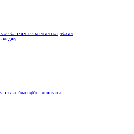
б з особливими освітніми потребами
 коледжу
риманих як благодійна допомога