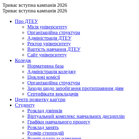
Триває вступна кампанія 2026
Триває вступна кампанія 2026
Про ДТЕУ
Місія університету
Організаційна структура
Адміністрація ДТЕУ
Ректор університету
Вартість навчання ДТЕУ
Сайт університету
Коледж
Нормативна база
Адміністрація коледжу
Циклові комісії
Організаційна структура
Заходи щодо запобігання протиправним діям
Сертифікати викладачів
Центр розвитку кар'єри
Студенту
Розклад дзвінків
Віртуальний комплекс навчальних дисциплін
Графіки навчального процесу
Розклад занять
Розмір стипендій
Розмір плати за навчання