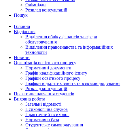
Олімпіади
Розклад консультацій
Пошук
Головна
Відділення
Відділення обліку, фінансів та сфери
обслуговування
Відділення правознавства та інформаційних
технологій
Новини
Організація освітнього процесу
Нормативні документи
Графік кваліфікаційного іспиту
Графіки освітнього процесу
Графіки відкритих занять та взаємовідвідування
Розклад консультацій
Практичне навчання студентів
Виховна робота
Загальні відомості
Психологічна служба
Практичний психолог
Нормативна база
Студентське самоврядування