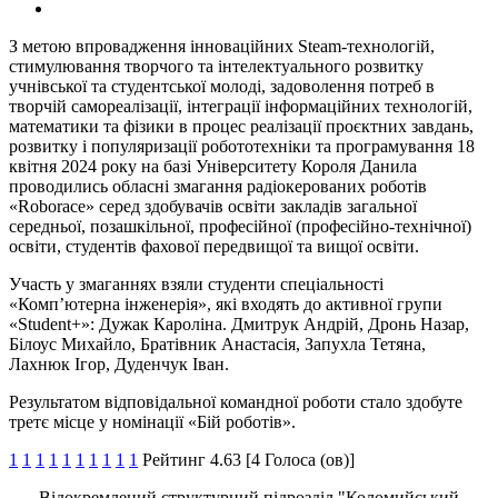
З метою впровадження інноваційних Steam-технологій,
стимулювання творчого та інтелектуального розвитку
учнівської та студентської молоді, задоволення потреб в
творчій самореалізації, інтеграції інформаційних технологій,
математики та фізики в процес реалізації проєктних завдань,
розвитку і популяризації робототехніки та програмування 18
квітня 2024 року на базі Університету Короля Данила
проводились обласні змагання радіокерованих роботів
«Roborace» серед здобувачів освіти закладів загальної
середньої, позашкільної, професійної (професійно-технічної)
освіти, студентів фахової передвищої та вищої освіти.
Участь у змаганнях взяли студенти спеціальності
«Комп’ютерна інженерія», які входять до активної групи
«Student+»: Дужак Кароліна. Дмитрук Андрій, Дронь Назар,
Білоус Михайло, Братівник Анастасія, Запухла Тетяна,
Лахнюк Ігор, Дуденчук Іван.
Результатом відповідальної командної роботи стало здобуте
третє місце у номінації «Бій роботів».
1
1
1
1
1
1
1
1
1
1
Рейтинг 4.63 [4 Голоса (ов)]
Відокремлений структурний підрозділ "Коломийський