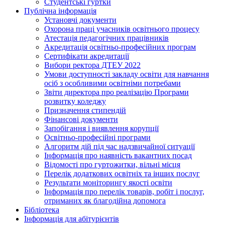
Студентські гуртки
Публічна інформація
Установчі документи
Охорона праці учасників освітнього процесу
Атестація педагогічних працівників
Акредитація освітньо-професійних програм
Сертифікати акредитації
Вибори ректора ДТЕУ 2022
Умови доступності закладу освіти для навчання
осіб з особливими освітніми потребами
Звіти директора про реалізацію Програми
розвитку коледжу
Призначення стипендій
Фінансові документи
Запобігання і виявлення корупції
Освітньо-професійні програми
Алгоритм дій під час надзвичайної ситуації
Інформація про наявність вакантних посад
Відомості про гуртожитки, вільні місця
Перелік додаткових освітніх та інших послуг
Результати моніторингу якості освіти
Інформація про перелік товарів, робіт і послуг,
отриманих як благодійна допомога
Бібліотека
Інформація для абітурієнтів