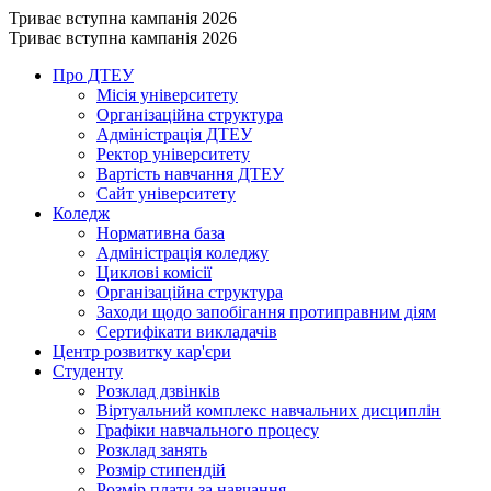
Триває вступна кампанія 2026
Триває вступна кампанія 2026
Про ДТЕУ
Місія університету
Організаційна структура
Адміністрація ДТЕУ
Ректор університету
Вартість навчання ДТЕУ
Сайт університету
Коледж
Нормативна база
Адміністрація коледжу
Циклові комісії
Організаційна структура
Заходи щодо запобігання протиправним діям
Сертифікати викладачів
Центр розвитку кар'єри
Студенту
Розклад дзвінків
Віртуальний комплекс навчальних дисциплін
Графіки навчального процесу
Розклад занять
Розмір стипендій
Розмір плати за навчання