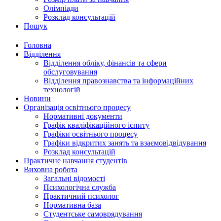
Олімпіади
Розклад консультацій
Пошук
Головна
Відділення
Відділення обліку, фінансів та сфери
обслуговування
Відділення правознавства та інформаційних
технологій
Новини
Організація освітнього процесу
Нормативні документи
Графік кваліфікаційного іспиту
Графіки освітнього процесу
Графіки відкритих занять та взаємовідвідування
Розклад консультацій
Практичне навчання студентів
Виховна робота
Загальні відомості
Психологічна служба
Практичний психолог
Нормативна база
Студентське самоврядування