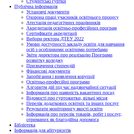
Студентські гуртки
Публічна інформація
Установчі документи
Охорона праці учасників освітнього процесу
Атестація педагогічних працівників
Акредитація освітньо-професійних програм
Сертифікати акредитації
Вибори ректора ДТЕУ 2022
Умови доступності закладу освіти для навчання
осіб з особливими освітніми потребами
Звіти директора про реалізацію Програми
розвитку коледжу
Призначення стипендій
Фінансові документи
Запобігання і виявлення корупції
Освітньо-професійні програми
Алгоритм дій під час надзвичайної ситуації
Інформація про наявність вакантних посад
Відомості про гуртожитки, вільні місця
Перелік додаткових освітніх та інших послуг
Результати моніторингу якості освіти
Інформація про перелік товарів, робіт і послуг,
отриманих як благодійна допомога
Бібліотека
Інформація для абітурієнтів