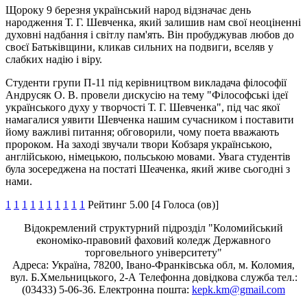
Щороку 9 березня український народ відзначає день
народження Т. Г. Шевченка, який залишив нам свої неоціненні
духовні надбання і світлу пам'ять. Він пробуджував любов до
своєї Батьківщини, кликав сильних на подвиги, вселяв у
слабких надію і віру.
Студенти групи П-11 під керівництвом викладача філософії
Андрусяк О. В. провели дискусію на тему "Філософські ідеї
українського духу у творчості Т. Г. Шевченка", під час якої
намагалися уявити Шевченка нашим сучасником і поставити
йому важливі питання; обговорили, чому поета вважають
пророком. На заході звучали твори Кобзаря українською,
англійською, німецькою, польською мовами. Увага студентів
була зосереджена на постаті Шеаченка, який живе сьогодні з
нами.
1
1
1
1
1
1
1
1
1
1
Рейтинг 5.00 [4 Голоса (ов)]
Відокремлений структурний підрозділ "Коломийський
економіко-правовий фаховий коледж Державного
торговельного університету"
Адреса: Україна, 78200, Івано-Франківська обл, м. Коломия,
вул. Б.Хмельницького, 2-А Телефонна довідкова служба тел.:
(03433) 5-06-36. Електронна пошта:
kepk.km@gmail.com