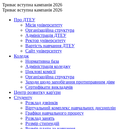
Триває вступна кампанія 2026
Триває вступна кампанія 2026
Про ДТЕУ
Місія університету
Організаційна структура
Адміністрація ДТЕУ
Ректор університету
Вартість навчання ДТЕУ
Сайт університету
Коледж
Нормативна база
Адміністрація коледжу
Циклові комісії
Організаційна структура
Заходи щодо запобігання протиправним діям
Сертифікати викладачів
Центр розвитку кар'єри
Студенту
Розклад дзвінків
Віртуальний комплекс навчальних дисциплін
Графіки навчального процесу
Розклад занять
Розмір стипендій
Розмір плати за навчання