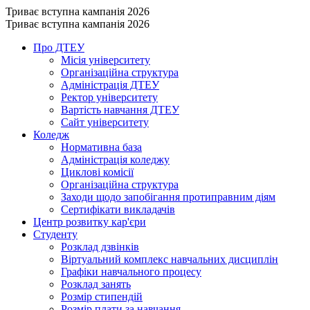
Триває вступна кампанія 2026
Триває вступна кампанія 2026
Про ДТЕУ
Місія університету
Організаційна структура
Адміністрація ДТЕУ
Ректор університету
Вартість навчання ДТЕУ
Сайт університету
Коледж
Нормативна база
Адміністрація коледжу
Циклові комісії
Організаційна структура
Заходи щодо запобігання протиправним діям
Сертифікати викладачів
Центр розвитку кар'єри
Студенту
Розклад дзвінків
Віртуальний комплекс навчальних дисциплін
Графіки навчального процесу
Розклад занять
Розмір стипендій
Розмір плати за навчання