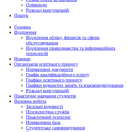
Олімпіади
Розклад консультацій
Пошук
Головна
Відділення
Відділення обліку, фінансів та сфери
обслуговування
Відділення правознавства та інформаційних
технологій
Новини
Організація освітнього процесу
Нормативні документи
Графік кваліфікаційного іспиту
Графіки освітнього процесу
Графіки відкритих занять та взаємовідвідування
Розклад консультацій
Практичне навчання студентів
Виховна робота
Загальні відомості
Психологічна служба
Практичний психолог
Нормативна база
Студентське самоврядування