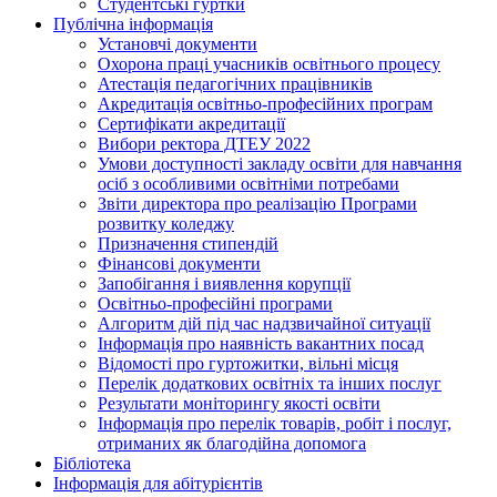
Студентські гуртки
Публічна інформація
Установчі документи
Охорона праці учасників освітнього процесу
Атестація педагогічних працівників
Акредитація освітньо-професійних програм
Сертифікати акредитації
Вибори ректора ДТЕУ 2022
Умови доступності закладу освіти для навчання
осіб з особливими освітніми потребами
Звіти директора про реалізацію Програми
розвитку коледжу
Призначення стипендій
Фінансові документи
Запобігання і виявлення корупції
Освітньо-професійні програми
Алгоритм дій під час надзвичайної ситуації
Інформація про наявність вакантних посад
Відомості про гуртожитки, вільні місця
Перелік додаткових освітніх та інших послуг
Результати моніторингу якості освіти
Інформація про перелік товарів, робіт і послуг,
отриманих як благодійна допомога
Бібліотека
Інформація для абітурієнтів