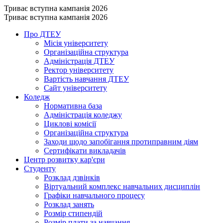
Триває вступна кампанія 2026
Триває вступна кампанія 2026
Про ДТЕУ
Місія університету
Організаційна структура
Адміністрація ДТЕУ
Ректор університету
Вартість навчання ДТЕУ
Сайт університету
Коледж
Нормативна база
Адміністрація коледжу
Циклові комісії
Організаційна структура
Заходи щодо запобігання протиправним діям
Сертифікати викладачів
Центр розвитку кар'єри
Студенту
Розклад дзвінків
Віртуальний комплекс навчальних дисциплін
Графіки навчального процесу
Розклад занять
Розмір стипендій
Розмір плати за навчання