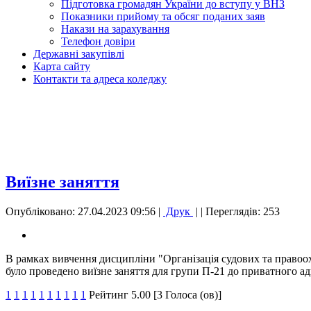
Підготовка громадян України до вступу у ВНЗ
Показники прийому та обсяг поданих заяв
Накази на зарахування
Телефон довіри
Державні закупівлі
Карта сайту
Контакти та адреса коледжу
Виїзне заняття
Опубліковано: 27.04.2023 09:56
|
Друк
|
| Переглядів: 253
В рамках вивчення дисципліни "Організація судових та правоо
було проведено виїзне заняття для групи П-21 до приватного
1
1
1
1
1
1
1
1
1
1
Рейтинг 5.00 [3 Голоса (ов)]