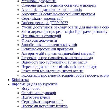
Установчі документи
Охорона праці учасників освітнього процесу
Атестація педагогічних працівників
Акредитація освітньо-професійних програм
Сертифікати акредитації
Вибори ректора ДТЕУ 2022
Умови доступності закладу освіти для навчання осі
Звіти директора про реалізацію Програми розвитку
Призначення стипендій
Фінансові документи
Запобігання і виявлення корупції
Освітньо-професійні програми
Алгоритм дій під час надзвичайної ситуації
Інформація про наявність вакантних посад
Відомості про гуртожитки, вільні місця
Перелік додаткових освітніх та інших послуг
Результати моніторингу якості освіти
Інформація про перелік товарів, робіт і послуг, от
Бібліотека
Інформація для абітурієнтів
Вступ 2026
Онлайн-консультації
Підготовчі курси
Сертифікати акредитації
Програми вступних іспитів