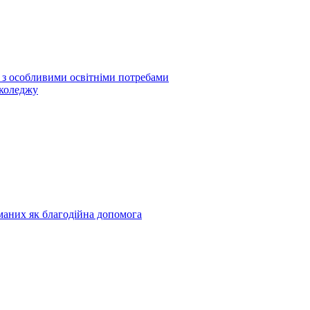
б з особливими освітніми потребами
 коледжу
риманих як благодійна допомога