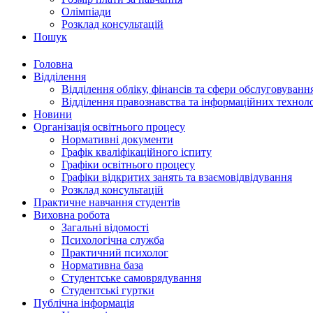
Олімпіади
Розклад консультацій
Пошук
Головна
Відділення
Відділення обліку, фінансів та сфери обслуговуванн
Відділення правознавства та інформаційних технол
Новини
Організація освітнього процесу
Нормативні документи
Графік кваліфікаційного іспиту
Графіки освітнього процесу
Графіки відкритих занять та взаємовідвідування
Розклад консультацій
Практичне навчання студентів
Виховна робота
Загальні відомості
Психологічна служба
Практичний психолог
Нормативна база
Студентське самоврядування
Студентські гуртки
Публічна інформація