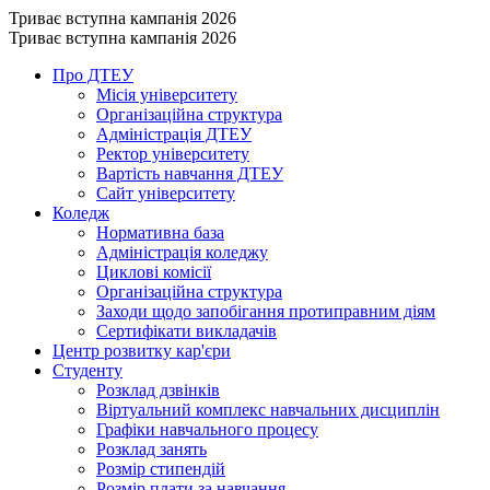
Триває вступна кампанія 2026
Триває вступна кампанія 2026
Про ДТЕУ
Місія університету
Організаційна структура
Адміністрація ДТЕУ
Ректор університету
Вартість навчання ДТЕУ
Сайт університету
Коледж
Нормативна база
Адміністрація коледжу
Циклові комісії
Організаційна структура
Заходи щодо запобігання протиправним діям
Сертифікати викладачів
Центр розвитку кар'єри
Студенту
Розклад дзвінків
Віртуальний комплекс навчальних дисциплін
Графіки навчального процесу
Розклад занять
Розмір стипендій
Розмір плати за навчання