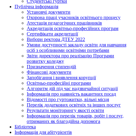
Студентські гуртки
Публічна інформація
Установчі документи
Охорона праці учасників освітнього процесу
Атестація педагогічних працівників
Акредитація освітньо-професійних програм
Сертифікати акредитації
Вибори ректора ДТЕУ 2022
Умови доступності закладу освіти для навчання
осіб з особливими освітніми потребами
Звіти директора про реалізацію Програми
розвитку коледжу
Призначення стипендій
Фінансові документи
Запобігання і виявлення корупції
Освітньо-професійні програми
Алгоритм дій під час надзвичайної ситуації
Інформація про наявність вакантних посад
Відомості про гуртожитки, вільні місця
Перелік додаткових освітніх та інших послуг
Результати моніторингу якості освіти
Інформація про перелік товарів, робіт і послуг,
отриманих як благодійна допомога
Бібліотека
Інформація для абітурієнтів