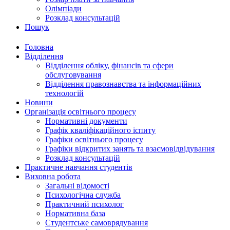
Олімпіади
Розклад консультацій
Пошук
Головна
Відділення
Відділення обліку, фінансів та сфери
обслуговування
Відділення правознавства та інформаційних
технологій
Новини
Організація освітнього процесу
Нормативні документи
Графік кваліфікаційного іспиту
Графіки освітнього процесу
Графіки відкритих занять та взаємовідвідування
Розклад консультацій
Практичне навчання студентів
Виховна робота
Загальні відомості
Психологічна служба
Практичний психолог
Нормативна база
Студентське самоврядування