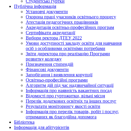
Студентські гуртки
Публічна інформація
Установчі документи
Охорона праці учасників освітнього процесу
Атестація педагогічних працівників
Акредитація освітньо-професійних програм
Сертифікати акредитації
Вибори ректора ДТЕУ 2022
Умови доступності закладу освіти для навчання
осіб з особливими освітніми потребами
Звіти директора про реалізацію Програми
розвитку коледжу
Призначення стипендій
Фінансові документи
Запобігання і виявлення корупції
Освітньо-професійні програми
Алгоритм дій під час надзвичайної ситуації
Інформація про наявність вакантних посад
Відомості про гуртожитки, вільні місця
Перелік додаткових освітніх та інших послуг
Результати моніторингу якості освіти
Інформація про перелік товарів, робіт і послуг,
отриманих як благодійна допомога
Бібліотека
Інформація для абітурієнтів