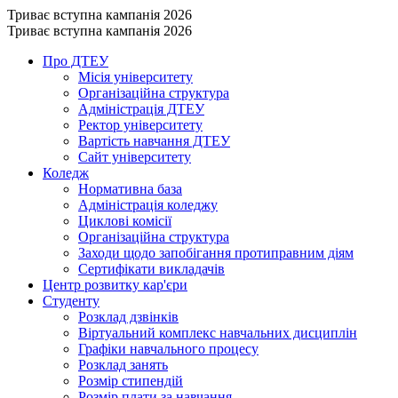
Триває вступна кампанія 2026
Триває вступна кампанія 2026
Про ДТЕУ
Місія університету
Організаційна структура
Адміністрація ДТЕУ
Ректор університету
Вартість навчання ДТЕУ
Сайт університету
Коледж
Нормативна база
Адміністрація коледжу
Циклові комісії
Організаційна структура
Заходи щодо запобігання протиправним діям
Сертифікати викладачів
Центр розвитку кар'єри
Студенту
Розклад дзвінків
Віртуальний комплекс навчальних дисциплін
Графіки навчального процесу
Розклад занять
Розмір стипендій
Розмір плати за навчання