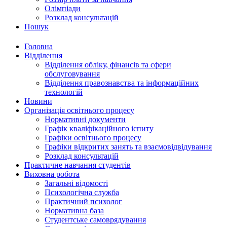
Олімпіади
Розклад консультацій
Пошук
Головна
Відділення
Відділення обліку, фінансів та сфери
обслуговування
Відділення правознавства та інформаційних
технологій
Новини
Організація освітнього процесу
Нормативні документи
Графік кваліфікаційного іспиту
Графіки освітнього процесу
Графіки відкритих занять та взаємовідвідування
Розклад консультацій
Практичне навчання студентів
Виховна робота
Загальні відомості
Психологічна служба
Практичний психолог
Нормативна база
Студентське самоврядування