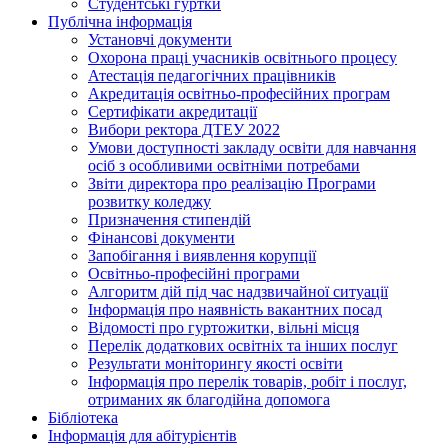
Студентські гуртки
Публічна інформація
Установчі документи
Охорона праці учасників освітнього процесу
Атестація педагогічних працівників
Акредитація освітньо-професійних програм
Сертифікати акредитації
Вибори ректора ДТЕУ 2022
Умови доступності закладу освіти для навчання
осіб з особливими освітніми потребами
Звіти директора про реалізацію Програми
розвитку коледжу
Призначення стипендій
Фінансові документи
Запобігання і виявлення корупції
Освітньо-професійні програми
Алгоритм дій під час надзвичайної ситуації
Інформація про наявність вакантних посад
Відомості про гуртожитки, вільні місця
Перелік додаткових освітніх та інших послуг
Результати моніторингу якості освіти
Інформація про перелік товарів, робіт і послуг,
отриманих як благодійна допомога
Бібліотека
Інформація для абітурієнтів