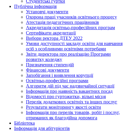
Студентські гуртки
Публічна інформація
Установчі документи
Охорона праці учасників освітнього процесу
Атестація педагогічних працівників
Акредитація освітньо-професійних програм
Сертифікати акредитації
Вибори ректора ДТЕУ 2022
Умови доступності закладу освіти для навчання
осіб з особливими освітніми потребами
Звіти директора про реалізацію Програми
розвитку коледжу
Призначення стипендій
Фінансові документи
Запобігання і виявлення корупції
Освітньо-професійні програми
Алгоритм дій під час надзвичайної ситуації
Інформація про наявність вакантних посад
Відомості про гуртожитки, вільні місця
Перелік додаткових освітніх та інших послуг
Результати моніторингу якості освіти
Інформація про перелік товарів, робіт і послуг,
отриманих як благодійна допомога
Бібліотека
Інформація для абітурієнтів