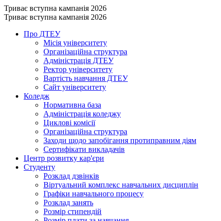
Триває вступна кампанія 2026
Триває вступна кампанія 2026
Про ДТЕУ
Місія університету
Організаційна структура
Адміністрація ДТЕУ
Ректор університету
Вартість навчання ДТЕУ
Сайт університету
Коледж
Нормативна база
Адміністрація коледжу
Циклові комісії
Організаційна структура
Заходи щодо запобігання протиправним діям
Сертифікати викладачів
Центр розвитку кар'єри
Студенту
Розклад дзвінків
Віртуальний комплекс навчальних дисциплін
Графіки навчального процесу
Розклад занять
Розмір стипендій
Розмір плати за навчання