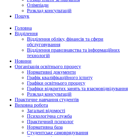
Олімпіади
Розклад консультацій
Пошук
Головна
Відділення
Відділення обліку, фінансів та сфери
обслуговування
Відділення правознавства та інформаційних
технологій
Новини
Організація освітнього процесу
Нормативні документи
Графік кваліфікаційного іспиту
Графіки освітнього процесу
Графіки відкритих занять та взаємовідвідування
Розклад консультацій
Практичне навчання студентів
Виховна робота
Загальні відомості
Психологічна служба
Практичний психолог
Нормативна база
Студентське самоврядування