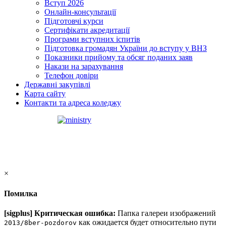
Вступ 2026
Онлайн-консультації
Підготовчі курси
Сертифікати акредитації
Програми вступних іспитів
Підготовка громадян України до вступу у ВНЗ
Показники прийому та обсяг поданих заяв
Накази на зарахування
Телефон довіри
Державні закупівлі
Карта сайту
Контакти та адреса коледжу
×
Помилка
[sigplus] Критическая ошибка:
Папка галереи изображений
как ожидается будет относительно пути
2013/8ber-pozdorov