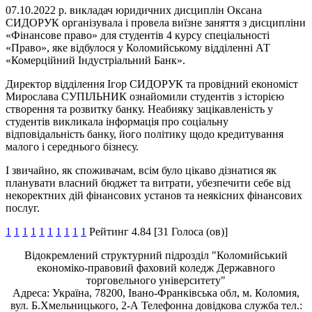
07.10.2022 р. викладач юридичних дисциплін Оксана
СИДОРУК організувала і провела виїзне заняття з дисципліни
«Фінансове право» для студентів 4 курсу спеціальності
«Право», яке відбулося у Коломийському відділенні АТ
«Комерційний Індустріальний Банк».
Директор відділення Ігор СИДОРУК та провідний економіст
Мирослава СУПІЛЬНИК ознайомили студентів з історією
створення та розвитку банку. Неабияку зацікавленість у
студентів викликала інформація про соціальну
відповідальність банку, його політику щодо кредитування
малого і середнього бізнесу.
І звичайно, як споживачам, всім було цікаво дізнатися як
планувати власний бюджет та витрати, убезпечити себе від
некоректних дій фінансових установ та неякісних фінансових
послуг.
1
1
1
1
1
1
1
1
1
1
Рейтинг 4.84 [31 Голоса (ов)]
Відокремлений структурний підрозділ "Коломийський
економіко-правовий фаховий коледж Державного
торговельного університету"
Адреса: Україна, 78200, Івано-Франківська обл, м. Коломия,
вул. Б.Хмельницького, 2-А Телефонна довідкова служба тел.: