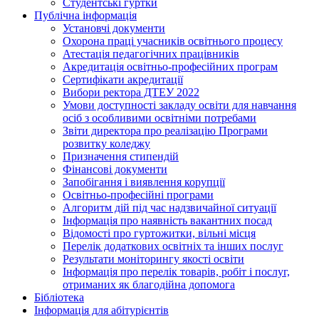
Студентські гуртки
Публічна інформація
Установчі документи
Охорона праці учасників освітнього процесу
Атестація педагогічних працівників
Акредитація освітньо-професійних програм
Сертифікати акредитації
Вибори ректора ДТЕУ 2022
Умови доступності закладу освіти для навчання
осіб з особливими освітніми потребами
Звіти директора про реалізацію Програми
розвитку коледжу
Призначення стипендій
Фінансові документи
Запобігання і виявлення корупції
Освітньо-професійні програми
Алгоритм дій під час надзвичайної ситуації
Інформація про наявність вакантних посад
Відомості про гуртожитки, вільні місця
Перелік додаткових освітніх та інших послуг
Результати моніторингу якості освіти
Інформація про перелік товарів, робіт і послуг,
отриманих як благодійна допомога
Бібліотека
Інформація для абітурієнтів