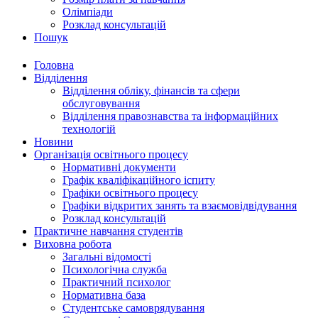
Олімпіади
Розклад консультацій
Пошук
Головна
Відділення
Відділення обліку, фінансів та сфери
обслуговування
Відділення правознавства та інформаційних
технологій
Новини
Організація освітнього процесу
Нормативні документи
Графік кваліфікаційного іспиту
Графіки освітнього процесу
Графіки відкритих занять та взаємовідвідування
Розклад консультацій
Практичне навчання студентів
Виховна робота
Загальні відомості
Психологічна служба
Практичний психолог
Нормативна база
Студентське самоврядування