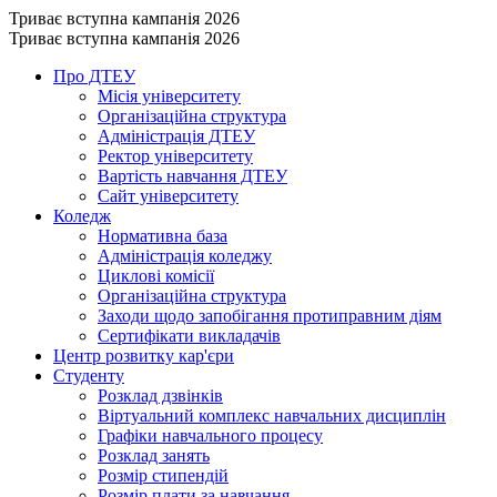
Триває вступна кампанія 2026
Триває вступна кампанія 2026
Про ДТЕУ
Місія університету
Організаційна структура
Адміністрація ДТЕУ
Ректор університету
Вартість навчання ДТЕУ
Сайт університету
Коледж
Нормативна база
Адміністрація коледжу
Циклові комісії
Організаційна структура
Заходи щодо запобігання протиправним діям
Сертифікати викладачів
Центр розвитку кар'єри
Студенту
Розклад дзвінків
Віртуальний комплекс навчальних дисциплін
Графіки навчального процесу
Розклад занять
Розмір стипендій
Розмір плати за навчання