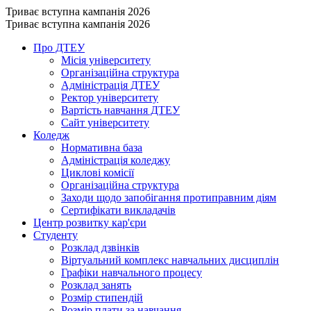
Триває вступна кампанія 2026
Триває вступна кампанія 2026
Про ДТЕУ
Місія університету
Організаційна структура
Адміністрація ДТЕУ
Ректор університету
Вартість навчання ДТЕУ
Сайт університету
Коледж
Нормативна база
Адміністрація коледжу
Циклові комісії
Організаційна структура
Заходи щодо запобігання протиправним діям
Сертифікати викладачів
Центр розвитку кар'єри
Студенту
Розклад дзвінків
Віртуальний комплекс навчальних дисциплін
Графіки навчального процесу
Розклад занять
Розмір стипендій
Розмір плати за навчання