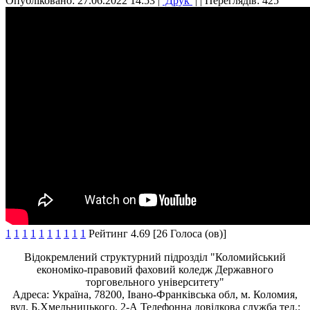
Опубліковано: 27.06.2022 14:53
|
Друк
|
| Переглядів: 425
1
1
1
1
1
1
1
1
1
1
Рейтинг 4.69 [26 Голоса (ов)]
Відокремлений структурний підрозділ "Коломийський
економіко-правовий фаховий коледж Державного
торговельного університету"
Адреса: Україна, 78200, Івано-Франківська обл, м. Коломия,
вул. Б.Хмельницького, 2-А Телефонна довідкова служба тел.: