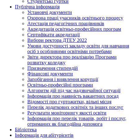
Студентські гуртки
Публічна інформація
Установчі документи
Охорона праці учасників освітнього процесу
Атестація педагогічних працівників
Акредитація освітньо-професійних програм
Сертифікати акредитації
Вибори ректора ДТЕУ 2022
Умови доступності закладу освіти для навчання
осіб з особливими освітніми потребами
Звіти директора про реалізацію Програми
розвитку коледжу
Призначення стипендій
Фінансові документи
Запобігання і виявлення корупції
Освітньо-професійні програми
Алгоритм дій під час надзвичайної ситуації
Інформація про наявність вакантних посад
Відомості про гуртожитки, вільні місця
Перелік додаткових освітніх та інших послуг
Результати моніторингу якості освіти
Інформація про перелік товарів, робіт і послуг,
отриманих як благодійна допомога
Бібліотека
Інформація для абітурієнтів