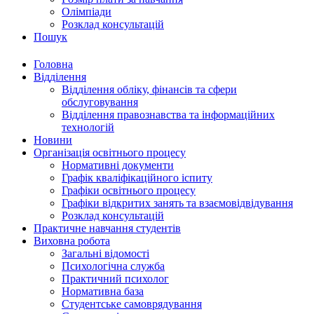
Олімпіади
Розклад консультацій
Пошук
Головна
Відділення
Відділення обліку, фінансів та сфери
обслуговування
Відділення правознавства та інформаційних
технологій
Новини
Організація освітнього процесу
Нормативні документи
Графік кваліфікаційного іспиту
Графіки освітнього процесу
Графіки відкритих занять та взаємовідвідування
Розклад консультацій
Практичне навчання студентів
Виховна робота
Загальні відомості
Психологічна служба
Практичний психолог
Нормативна база
Студентське самоврядування