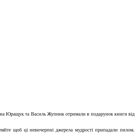
Ярина Юращук та Василь Жупник отримали в подарунок книги від
воляйте щоб ці невичерпні джерела мудрості припадали пилом.