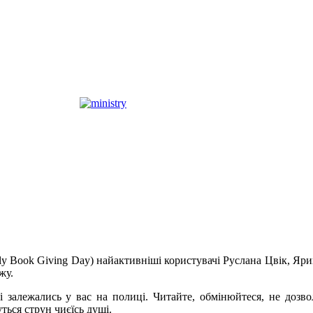
aly Book Giving Day) найактивніші користувачі Руслана Цвік, 
жу.
кі залежались у вас на полиці. Читайте, обмінюйтеся, не доз
ться струн чиєїсь душі.