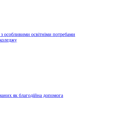
б з особливими освітніми потребами
 коледжу
риманих як благодійна допомога