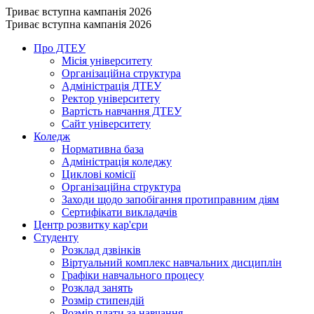
Триває вступна кампанія 2026
Триває вступна кампанія 2026
Про ДТЕУ
Місія університету
Організаційна структура
Адміністрація ДТЕУ
Ректор університету
Вартість навчання ДТЕУ
Сайт університету
Коледж
Нормативна база
Адміністрація коледжу
Циклові комісії
Організаційна структура
Заходи щодо запобігання протиправним діям
Сертифікати викладачів
Центр розвитку кар'єри
Студенту
Розклад дзвінків
Віртуальний комплекс навчальних дисциплін
Графіки навчального процесу
Розклад занять
Розмір стипендій
Розмір плати за навчання