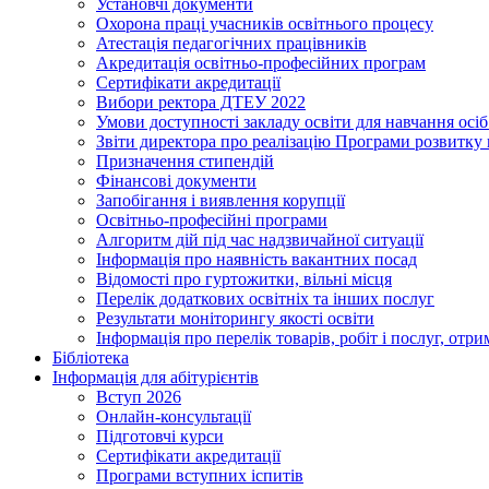
Установчі документи
Охорона праці учасників освітнього процесу
Атестація педагогічних працівників
Акредитація освітньо-професійних програм
Сертифікати акредитації
Вибори ректора ДТЕУ 2022
Умови доступності закладу освіти для навчання осі
Звіти директора про реалізацію Програми розвитку
Призначення стипендій
Фінансові документи
Запобігання і виявлення корупції
Освітньо-професійні програми
Алгоритм дій під час надзвичайної ситуації
Інформація про наявність вакантних посад
Відомості про гуртожитки, вільні місця
Перелік додаткових освітніх та інших послуг
Результати моніторингу якості освіти
Інформація про перелік товарів, робіт і послуг, от
Бібліотека
Інформація для абітурієнтів
Вступ 2026
Онлайн-консультації
Підготовчі курси
Сертифікати акредитації
Програми вступних іспитів