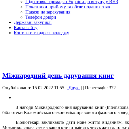
Підготовка громадян України до вступу у ВНЗ
Показники прийому та обсяг поданих заяв
Накази на зарахування
Телефон довіри
Державні закупівлі
Карта сайту
Контакти та адреса коледжу
Міжнародний день дарування книг
Опубліковано: 15.02.2022 11:55
|
Друк
|
| Переглядів: 372
З нагоди Міжнародного дня дарування книг (Internation
бібліотеки Коломийського економіко-правового фахового колед
Бібліотекарі закликають дати нове життя виданням, я
Можливо, слова саме з вашої книги змінять чиєсь життя, торкну