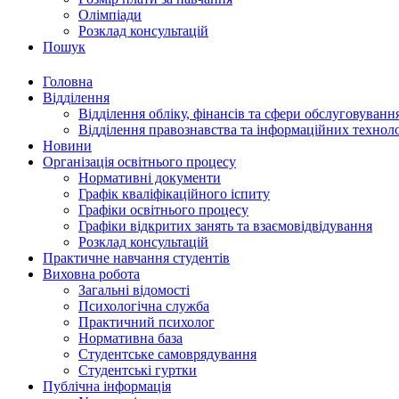
Олімпіади
Розклад консультацій
Пошук
Головна
Відділення
Відділення обліку, фінансів та сфери обслуговуванн
Відділення правознавства та інформаційних технол
Новини
Організація освітнього процесу
Нормативні документи
Графік кваліфікаційного іспиту
Графіки освітнього процесу
Графіки відкритих занять та взаємовідвідування
Розклад консультацій
Практичне навчання студентів
Виховна робота
Загальні відомості
Психологічна служба
Практичний психолог
Нормативна база
Студентське самоврядування
Студентські гуртки
Публічна інформація