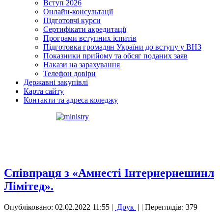
Вступ 2026
Онлайн-консультації
Підготовчі курси
Сертифікати акредитації
Програми вступних іспитів
Підготовка громадян України до вступу у ВНЗ
Показники прийому та обсяг поданих заяв
Накази на зарахування
Телефон довіри
Державні закупівлі
Карта сайту
Контакти та адреса коледжу
Співпраця з «Амнесті Інтернернешинл
Лімітед».
Опубліковано: 02.02.2022 11:55
|
Друк
|
| Переглядів: 379