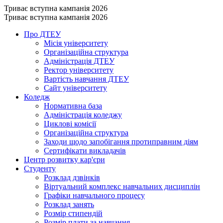
Триває вступна кампанія 2026
Триває вступна кампанія 2026
Про ДТЕУ
Місія університету
Організаційна структура
Адміністрація ДТЕУ
Ректор університету
Вартість навчання ДТЕУ
Сайт університету
Коледж
Нормативна база
Адміністрація коледжу
Циклові комісії
Організаційна структура
Заходи щодо запобігання протиправним діям
Сертифікати викладачів
Центр розвитку кар'єри
Студенту
Розклад дзвінків
Віртуальний комплекс навчальних дисциплін
Графіки навчального процесу
Розклад занять
Розмір стипендій
Розмір плати за навчання