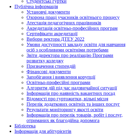
Студентські гуртки
Публічна інформація
Установчі документи
Охорона праці учасників освітнього процесу
Атестація педагогічних працівників
Акредитація освітньо-професійних програм
Сертифікати акредитації
Вибори ректора ДТЕУ 2022
Умови доступності закладу освіти для навчання
осіб з особливими освітніми потребами
Звіти директора про реалізацію Програми
розвитку коледжу
Призначення стипендій
Фінансові документи
Запобігання і виявлення корупції
Освітньо-професійні програми
Алгоритм дій під час надзвичайної ситуації
Інформація про наявність вакантних посад
Відомості про гуртожитки, вільні місця
Перелік додаткових освітніх та інших послуг
Результати моніторингу якості освіти
Інформація про перелік товарів, робіт і послуг,
отриманих як благодійна допомога
Бібліотека
Інформація для абітурієнтів