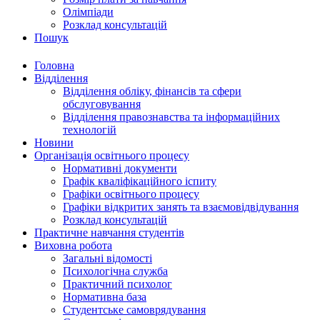
Олімпіади
Розклад консультацій
Пошук
Головна
Відділення
Відділення обліку, фінансів та сфери
обслуговування
Відділення правознавства та інформаційних
технологій
Новини
Організація освітнього процесу
Нормативні документи
Графік кваліфікаційного іспиту
Графіки освітнього процесу
Графіки відкритих занять та взаємовідвідування
Розклад консультацій
Практичне навчання студентів
Виховна робота
Загальні відомості
Психологічна служба
Практичний психолог
Нормативна база
Студентське самоврядування