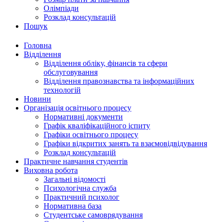
Олімпіади
Розклад консультацій
Пошук
Головна
Відділення
Відділення обліку, фінансів та сфери
обслуговування
Відділення правознавства та інформаційних
технологій
Новини
Організація освітнього процесу
Нормативні документи
Графік кваліфікаційного іспиту
Графіки освітнього процесу
Графіки відкритих занять та взаємовідвідування
Розклад консультацій
Практичне навчання студентів
Виховна робота
Загальні відомості
Психологічна служба
Практичний психолог
Нормативна база
Студентське самоврядування