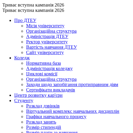
Триває вступна кампанія 2026
Триває вступна кампанія 2026
Про ДТЕУ
Місія університету
Організаційна структура
Адміністрація ДТЕУ
Ректор університету
Вартість навчання ДТЕУ
Сайт університету
Коледж
Нормативна база
Адміністрація коледжу
Циклові комісії
Організаційна структура
Заходи щодо запобігання протиправним діям
Сертифікати викладачів
Центр розвитку кар'єри
Студенту
Розклад дзвінків
Віртуальний комплекс навчальних дисциплін
Графіки навчального процесу
Розклад занять
Розмір стипендій
Розмір плати за навчання