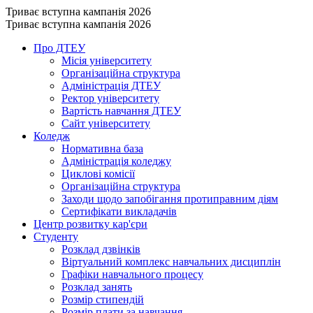
Триває вступна кампанія 2026
Триває вступна кампанія 2026
Про ДТЕУ
Місія університету
Організаційна структура
Адміністрація ДТЕУ
Ректор університету
Вартість навчання ДТЕУ
Сайт університету
Коледж
Нормативна база
Адміністрація коледжу
Циклові комісії
Організаційна структура
Заходи щодо запобігання протиправним діям
Сертифікати викладачів
Центр розвитку кар'єри
Студенту
Розклад дзвінків
Віртуальний комплекс навчальних дисциплін
Графіки навчального процесу
Розклад занять
Розмір стипендій
Розмір плати за навчання