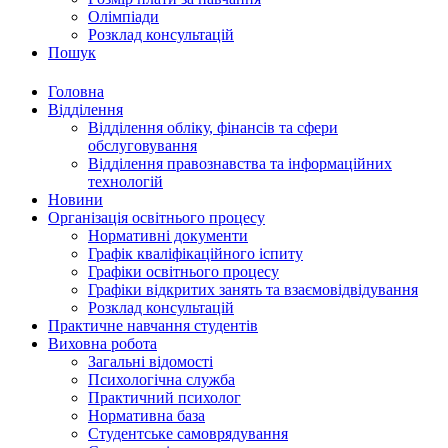
Олімпіади
Розклад консультацій
Пошук
Головна
Відділення
Відділення обліку, фінансів та сфери
обслуговування
Відділення правознавства та інформаційних
технологій
Новини
Організація освітнього процесу
Нормативні документи
Графік кваліфікаційного іспиту
Графіки освітнього процесу
Графіки відкритих занять та взаємовідвідування
Розклад консультацій
Практичне навчання студентів
Виховна робота
Загальні відомості
Психологічна служба
Практичний психолог
Нормативна база
Студентське самоврядування