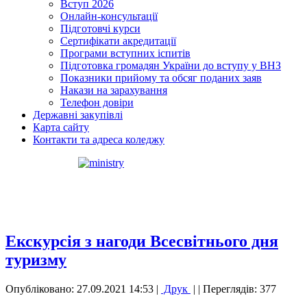
Вступ 2026
Онлайн-консультації
Підготовчі курси
Сертифікати акредитації
Програми вступних іспитів
Підготовка громадян України до вступу у ВНЗ
Показники прийому та обсяг поданих заяв
Накази на зарахування
Телефон довіри
Державні закупівлі
Карта сайту
Контакти та адреса коледжу
Екскурсія з нагоди Всесвітнього дня
туризму
Опубліковано: 27.09.2021 14:53
|
Друк
|
| Переглядів: 377