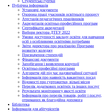
Студентські гуртки
Публічна інформація
Установчі документи
Охорона праці учасників освітнього процесу
Атестація педагогічних працівників
Акредитація освітньо-професійних програм
Сертифікати акредитації
Вибори ректора ДТЕУ 2022
Умови доступності закладу освіти для навчання
осіб з особливими освітніми потребами
Звіти директора про реалізацію Програми
розвитку коледжу
Призначення стипендій
Фінансові документи
Запобігання і виявлення корупції
Освітньо-професійні програми
Алгоритм дій під час надзвичайної ситуації
Інформація про наявність вакантних посад
Відомості про гуртожитки, вільні місця
Перелік додаткових освітніх та інших послуг
Результати моніторингу якості освіти
Інформація про перелік товарів, робіт і послуг,
отриманих як благодійна допомога
Бібліотека
Інформація для абітурієнтів