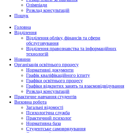
Олімпіади
Розклад консультацій
Пошук
Головна
Відділення
Відділення обліку, фінансів та сфери
обслуговування
Відділення правознавства та інформаційних
технологій
Новини
Організація освітнього процесу
Нормативні документи
Графік кваліфікаційного іспиту
Графіки освітнього процесу
Графіки відкритих занять та взаємовідвідування
Розклад консультацій
Практичне навчання студентів
Виховна робота
Загальні відомості
Психологічна служба
Практичний психолог
Нормативна база
Студентське самоврядування