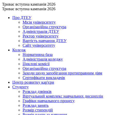
Триває вступна кампанія 2026
Триває вступна кампанія 2026
Про ДТЕУ
Місія університету
Організаційна структура
Адміністрація ДТЕУ
Ректор університету
Вартість навчання ДТЕУ
Сайт університету
Коледж
Нормативна база
Адміністрація коледжу
Циклові комісії
Організаційна структура
Заходи щодо запобігання протиправним діям
Сертифікати викладачів
Центр розвитку кар'єри
Студенту
Розклад дзвінків
Віртуальний комплекс навчальних дисциплін
Графіки навчального процесу
Розклад занять
Розмір стипендій
Розмір плати за навчання