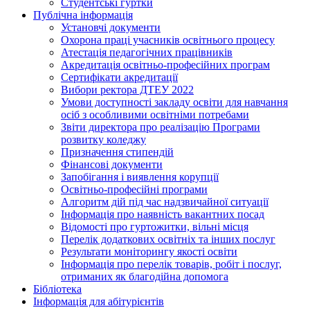
Студентські гуртки
Публічна інформація
Установчі документи
Охорона праці учасників освітнього процесу
Атестація педагогічних працівників
Акредитація освітньо-професійних програм
Сертифікати акредитації
Вибори ректора ДТЕУ 2022
Умови доступності закладу освіти для навчання
осіб з особливими освітніми потребами
Звіти директора про реалізацію Програми
розвитку коледжу
Призначення стипендій
Фінансові документи
Запобігання і виявлення корупції
Освітньо-професійні програми
Алгоритм дій під час надзвичайної ситуації
Інформація про наявність вакантних посад
Відомості про гуртожитки, вільні місця
Перелік додаткових освітніх та інших послуг
Результати моніторингу якості освіти
Інформація про перелік товарів, робіт і послуг,
отриманих як благодійна допомога
Бібліотека
Інформація для абітурієнтів