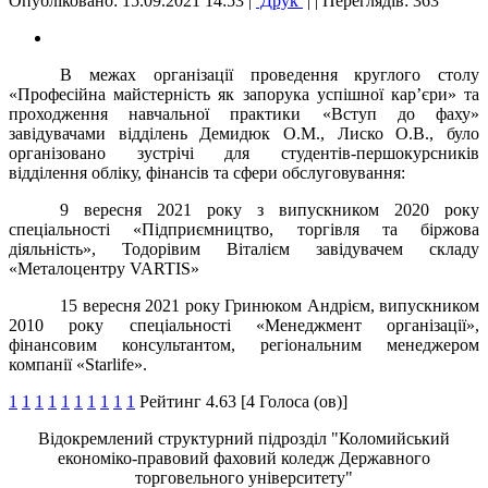
Опубліковано: 15.09.2021 14:53
|
Друк
|
| Переглядів: 363
В межах організації проведення круглого столу
«Професійна майстерність як запорука успішної кар’єри» та
проходження навчальної практики «Вступ до фаху»
завідувачами відділень Демидюк О.М., Лиско О.В., було
організовано зустрічі для студентів-першокурсників
відділення обліку, фінансів та сфери обслуговування:
9 вересня 2021 року з випускником 2020 року
спеціальності «Підприємництво, торгівля та біржова
діяльність», Тодорівим Віталієм завідувачем складу
«Металоцентру VARTIS»
15 вересня 2021 року Гринюком Андрієм, випускником
2010 року спеціальності «Менеджмент організації»,
фінансовим консультантом, регіональним менеджером
компанії «Starlife».
1
1
1
1
1
1
1
1
1
1
Рейтинг 4.63 [4 Голоса (ов)]
Відокремлений структурний підрозділ "Коломийський
економіко-правовий фаховий коледж Державного
торговельного університету"