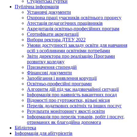
Студентські гуртки
Публічна інформація
Установчі документи
Охорона праці учасників освітнього процесу
Атестація педагогічних працівників
Акредитація освітньо-професійних програм
Сертифікати акредитації
Вибори ректора ДТЕУ 2022
Умови доступності закладу освіти для навчання
осіб з особливими освітніми потребами
Звіти директора про реалізацію Програми
розвитку коледжу
Призначення стипендій
Фінансові документи
Запобігання і виявлення корупції
Освітньо-професійні програми
Алгоритм дій під час надзвичайної ситуації
Інформація про наявність вакантних посад
Відомості про гуртожитки, вільні місця
Перелік додаткових освітніх та інших послуг
Результати моніторингу якості освіти
Інформація про перелік товарів, робіт і послуг,
отриманих як благодійна допомога
Бібліотека
Інформація для абітурієнтів