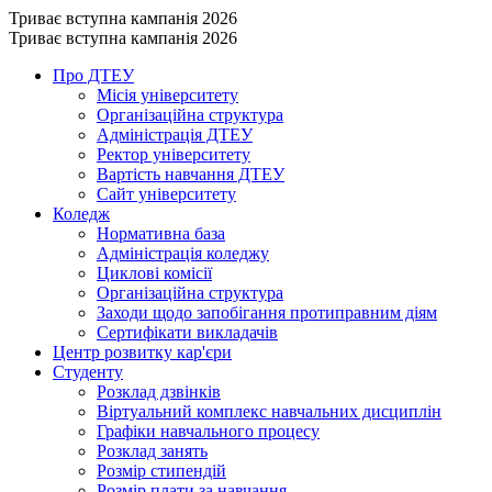
Триває вступна кампанія 2026
Триває вступна кампанія 2026
Про ДТЕУ
Місія університету
Організаційна структура
Адміністрація ДТЕУ
Ректор університету
Вартість навчання ДТЕУ
Сайт університету
Коледж
Нормативна база
Адміністрація коледжу
Циклові комісії
Організаційна структура
Заходи щодо запобігання протиправним діям
Сертифікати викладачів
Центр розвитку кар'єри
Студенту
Розклад дзвінків
Віртуальний комплекс навчальних дисциплін
Графіки навчального процесу
Розклад занять
Розмір стипендій
Розмір плати за навчання