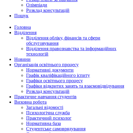
Олімпіади
Розклад консультацій
Пошук
Головна
Відділення
Відділення обліку, фінансів та сфери
обслуговування
Відділення правознавства та інформаційних
технологій
Новини
Організація освітнього процесу
Нормативні документи
Графік кваліфікаційного іспиту
Графіки освітнього процесу
Графіки відкритих занять та взаємовідвідування
Розклад консультацій
Практичне навчання студентів
Виховна робота
Загальні відомості
Психологічна служба
Практичний психолог
Нормативна база
Студентське самоврядування