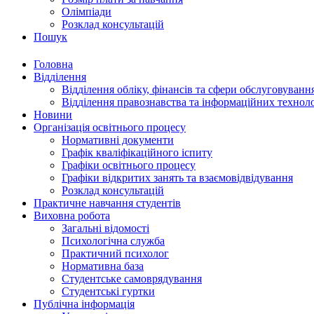
Олімпіади
Розклад консультацій
Пошук
Головна
Відділення
Відділення обліку, фінансів та сфери обслуговуванн
Відділення правознавства та інформаційних технол
Новини
Організація освітнього процесу
Нормативні документи
Графік кваліфікаційного іспиту
Графіки освітнього процесу
Графіки відкритих занять та взаємовідвідування
Розклад консультацій
Практичне навчання студентів
Виховна робота
Загальні відомості
Психологічна служба
Практичний психолог
Нормативна база
Студентське самоврядування
Студентські гуртки
Публічна інформація