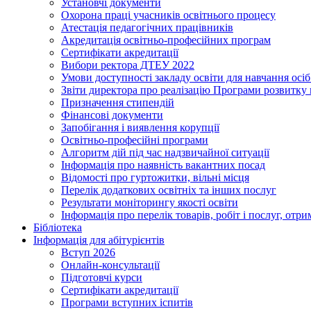
Установчі документи
Охорона праці учасників освітнього процесу
Атестація педагогічних працівників
Акредитація освітньо-професійних програм
Сертифікати акредитації
Вибори ректора ДТЕУ 2022
Умови доступності закладу освіти для навчання осі
Звіти директора про реалізацію Програми розвитку
Призначення стипендій
Фінансові документи
Запобігання і виявлення корупції
Освітньо-професійні програми
Алгоритм дій під час надзвичайної ситуації
Інформація про наявність вакантних посад
Відомості про гуртожитки, вільні місця
Перелік додаткових освітніх та інших послуг
Результати моніторингу якості освіти
Інформація про перелік товарів, робіт і послуг, от
Бібліотека
Інформація для абітурієнтів
Вступ 2026
Онлайн-консультації
Підготовчі курси
Сертифікати акредитації
Програми вступних іспитів