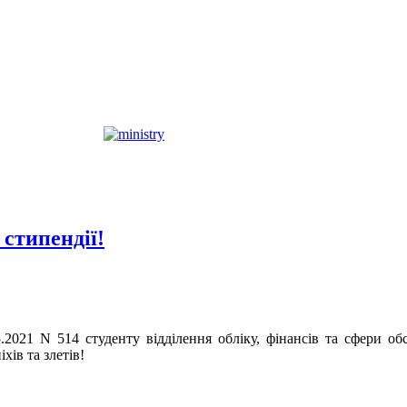
стипендії!
.05.2021 N 514 студенту відділення обліку, фінансів та сф
хів та злетів!