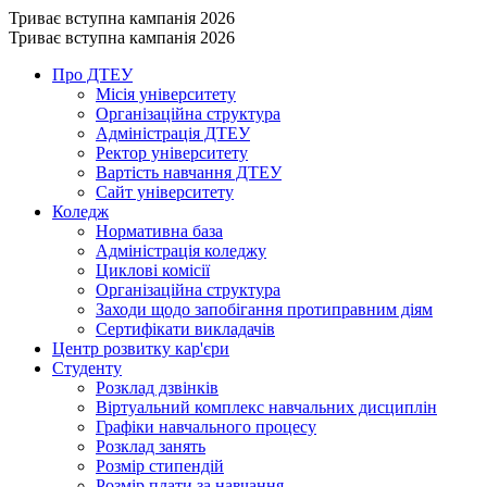
Триває вступна кампанія 2026
Триває вступна кампанія 2026
Про ДТЕУ
Місія університету
Організаційна структура
Адміністрація ДТЕУ
Ректор університету
Вартість навчання ДТЕУ
Сайт університету
Коледж
Нормативна база
Адміністрація коледжу
Циклові комісії
Організаційна структура
Заходи щодо запобігання протиправним діям
Сертифікати викладачів
Центр розвитку кар'єри
Студенту
Розклад дзвінків
Віртуальний комплекс навчальних дисциплін
Графіки навчального процесу
Розклад занять
Розмір стипендій
Розмір плати за навчання