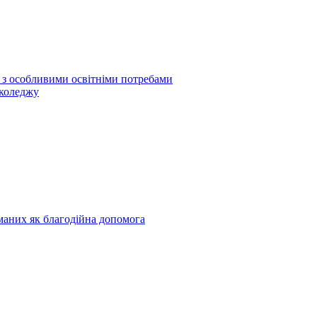
б з особливими освітніми потребами
 коледжу
риманих як благодійна допомога