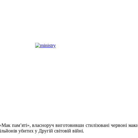
«Мак пам’яті», власноруч виготовивши стилізовані червоні маки
ільйонів убитих у Другій світовій війні.