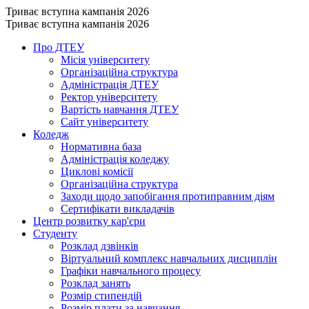
Триває вступна кампанія 2026
Триває вступна кампанія 2026
Про ДТЕУ
Місія університету
Організаційна структура
Адміністрація ДТЕУ
Ректор університету
Вартість навчання ДТЕУ
Сайт університету
Коледж
Нормативна база
Адміністрація коледжу
Циклові комісії
Організаційна структура
Заходи щодо запобігання протиправним діям
Сертифікати викладачів
Центр розвитку кар'єри
Студенту
Розклад дзвінків
Віртуальний комплекс навчальних дисциплін
Графіки навчального процесу
Розклад занять
Розмір стипендій
Розмір плати за навчання