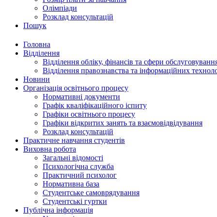
Олімпіади
Розклад консультацій
Пошук
Головна
Відділення
Відділення обліку, фінансів та сфери обслуговуванн
Відділення правознавства та інформаційних технол
Новини
Організація освітнього процесу
Нормативні документи
Графік кваліфікаційного іспиту
Графіки освітнього процесу
Графіки відкритих занять та взаємовідвідування
Розклад консультацій
Практичне навчання студентів
Виховна робота
Загальні відомості
Психологічна служба
Практичний психолог
Нормативна база
Студентське самоврядування
Студентські гуртки
Публічна інформація