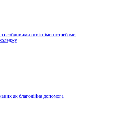
б з особливими освітніми потребами
 коледжу
риманих як благодійна допомога