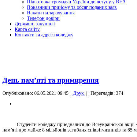
Підготовка громадян України до вступу у ВНЗ
Показники прийому та обсяг поданих заяв
Накази на зарахування
Телефон довіри
Державні закупівлі
Карта сайту
Контакти та адреса коледжу
День пам’яті та примирення
Опубліковано: 06.05.2021 09:45
|
Друк
|
| Переглядів: 374
Студенти коледжу приєдналися до Всеукраїнської акції 
пам’яті про майже 8 мільйонів загиблих співвітчизників та 65 м