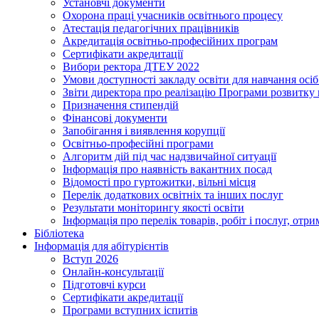
Установчі документи
Охорона праці учасників освітнього процесу
Атестація педагогічних працівників
Акредитація освітньо-професійних програм
Сертифікати акредитації
Вибори ректора ДТЕУ 2022
Умови доступності закладу освіти для навчання осі
Звіти директора про реалізацію Програми розвитку
Призначення стипендій
Фінансові документи
Запобігання і виявлення корупції
Освітньо-професійні програми
Алгоритм дій під час надзвичайної ситуації
Інформація про наявність вакантних посад
Відомості про гуртожитки, вільні місця
Перелік додаткових освітніх та інших послуг
Результати моніторингу якості освіти
Інформація про перелік товарів, робіт і послуг, от
Бібліотека
Інформація для абітурієнтів
Вступ 2026
Онлайн-консультації
Підготовчі курси
Сертифікати акредитації
Програми вступних іспитів