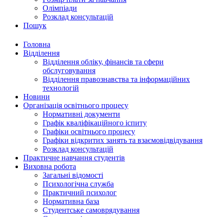
Олімпіади
Розклад консультацій
Пошук
Головна
Відділення
Відділення обліку, фінансів та сфери
обслуговування
Відділення правознавства та інформаційних
технологій
Новини
Організація освітнього процесу
Нормативні документи
Графік кваліфікаційного іспиту
Графіки освітнього процесу
Графіки відкритих занять та взаємовідвідування
Розклад консультацій
Практичне навчання студентів
Виховна робота
Загальні відомості
Психологічна служба
Практичний психолог
Нормативна база
Студентське самоврядування