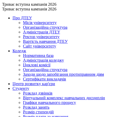
Триває вступна кампанія 2026
Триває вступна кампанія 2026
Про ДТЕУ
Місія університету
Організаційна структура
Адміністрація ДТЕУ
Ректор університету
Вартість навчання ДТЕУ
Сайт університету
Коледж
Нормативна база
Адміністрація коледжу
Циклові комісії
Організаційна структура
Заходи щодо запобігання протиправним діям
Сертифікати викладачів
Центр розвитку кар'єри
Студенту
Розклад дзвінків
Віртуальний комплекс навчальних дисциплін
Графіки навчального процесу
Розклад занять
Розмір стипендій
Розмір плати за навчання