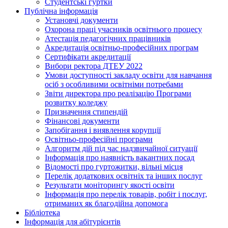
Студентські гуртки
Публічна інформація
Установчі документи
Охорона праці учасників освітнього процесу
Атестація педагогічних працівників
Акредитація освітньо-професійних програм
Сертифікати акредитації
Вибори ректора ДТЕУ 2022
Умови доступності закладу освіти для навчання
осіб з особливими освітніми потребами
Звіти директора про реалізацію Програми
розвитку коледжу
Призначення стипендій
Фінансові документи
Запобігання і виявлення корупції
Освітньо-професійні програми
Алгоритм дій під час надзвичайної ситуації
Інформація про наявність вакантних посад
Відомості про гуртожитки, вільні місця
Перелік додаткових освітніх та інших послуг
Результати моніторингу якості освіти
Інформація про перелік товарів, робіт і послуг,
отриманих як благодійна допомога
Бібліотека
Інформація для абітурієнтів