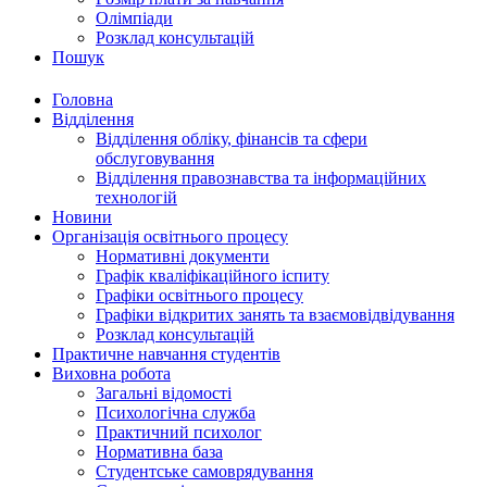
Олімпіади
Розклад консультацій
Пошук
Головна
Відділення
Відділення обліку, фінансів та сфери
обслуговування
Відділення правознавства та інформаційних
технологій
Новини
Організація освітнього процесу
Нормативні документи
Графік кваліфікаційного іспиту
Графіки освітнього процесу
Графіки відкритих занять та взаємовідвідування
Розклад консультацій
Практичне навчання студентів
Виховна робота
Загальні відомості
Психологічна служба
Практичний психолог
Нормативна база
Студентське самоврядування