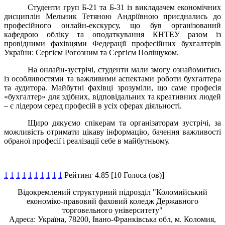
Студенти груп Б-21 та Б-31 із викладачем економічних
дисциплін Мельник Тетяною Андріївною приєднались до
професійного онлайн-екскурсу, що був організований
кафедрою обліку та оподаткування КНТЕУ разом із
провідними фахівцями Федерації професійних бухгалтерів
України: Сергієм Рогозним та Сергієм Поліщуком.
На онлайн-зустрічі, студенти мали змогу ознайомитись
із особливостями та важливими аспектами роботи бухгалтера
та аудитора. Майбутні фахівці зрозуміли, що саме професія
«бухгалтер» для здібних, відповідальних та креативних людей
– є лідером серед професій в усіх сферах діяльності.
Щиро дякуємо спікерам та організаторам зустрічі, за
можливість отримати цікаву інформацію, бачення важливості
обраної професії і реалізації себе в майбутньому.
1
1
1
1
1
1
1
1
1
1
Рейтинг 4.85 [10 Голоса (ов)]
Відокремлений структурний підрозділ "Коломийський
економіко-правовий фаховий коледж Державного
торговельного університету"
Адреса: Україна, 78200, Івано-Франківська обл, м. Коломия,