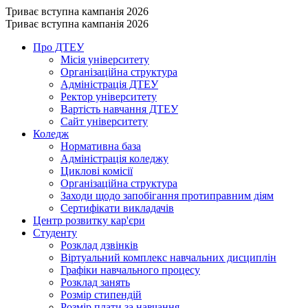
Триває вступна кампанія 2026
Триває вступна кампанія 2026
Про ДТЕУ
Місія університету
Організаційна структура
Адміністрація ДТЕУ
Ректор університету
Вартість навчання ДТЕУ
Сайт університету
Коледж
Нормативна база
Адміністрація коледжу
Циклові комісії
Організаційна структура
Заходи щодо запобігання протиправним діям
Сертифікати викладачів
Центр розвитку кар'єри
Студенту
Розклад дзвінків
Віртуальний комплекс навчальних дисциплін
Графіки навчального процесу
Розклад занять
Розмір стипендій
Розмір плати за навчання