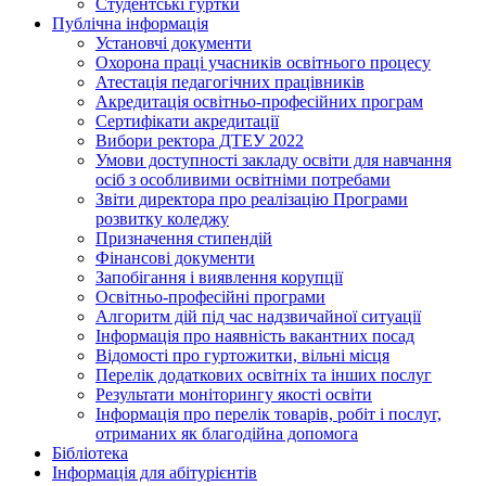
Студентські гуртки
Публічна інформація
Установчі документи
Охорона праці учасників освітнього процесу
Атестація педагогічних працівників
Акредитація освітньо-професійних програм
Сертифікати акредитації
Вибори ректора ДТЕУ 2022
Умови доступності закладу освіти для навчання
осіб з особливими освітніми потребами
Звіти директора про реалізацію Програми
розвитку коледжу
Призначення стипендій
Фінансові документи
Запобігання і виявлення корупції
Освітньо-професійні програми
Алгоритм дій під час надзвичайної ситуації
Інформація про наявність вакантних посад
Відомості про гуртожитки, вільні місця
Перелік додаткових освітніх та інших послуг
Результати моніторингу якості освіти
Інформація про перелік товарів, робіт і послуг,
отриманих як благодійна допомога
Бібліотека
Інформація для абітурієнтів