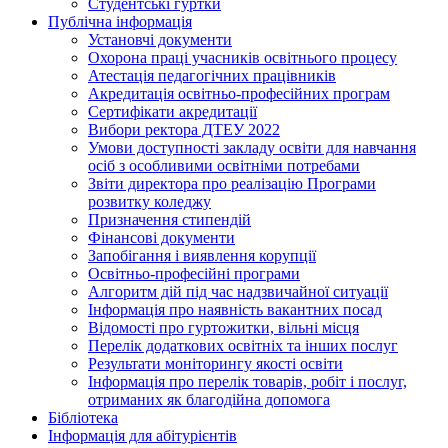
Студентські гуртки
Публічна інформація
Установчі документи
Охорона праці учасників освітнього процесу
Атестація педагогічних працівників
Акредитація освітньо-професійних програм
Сертифікати акредитації
Вибори ректора ДТЕУ 2022
Умови доступності закладу освіти для навчання
осіб з особливими освітніми потребами
Звіти директора про реалізацію Програми
розвитку коледжу
Призначення стипендій
Фінансові документи
Запобігання і виявлення корупції
Освітньо-професійні програми
Алгоритм дій під час надзвичайної ситуації
Інформація про наявність вакантних посад
Відомості про гуртожитки, вільні місця
Перелік додаткових освітніх та інших послуг
Результати моніторингу якості освіти
Інформація про перелік товарів, робіт і послуг,
отриманих як благодійна допомога
Бібліотека
Інформація для абітурієнтів