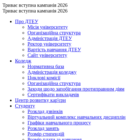
Триває вступна кампанія 2026
Триває вступна кампанія 2026
Про ДТЕУ
Місія університету
Організаційна структура
Адміністрація ДТЕУ
Ректор університету
Вартість навчання ДТЕУ
Сайт університету
Коледж
Нормативна база
Адміністрація коледжу
Циклові комісії
Організаційна структура
Заходи щодо запобігання протиправним діям
Сертифікати викладачів
Центр розвитку кар'єри
Студенту
Розклад дзвінків
Віртуальний комплекс навчальних дисциплін
Графіки навчального процесу
Розклад занять
Розмір стипендій
Розмір плати за навчання