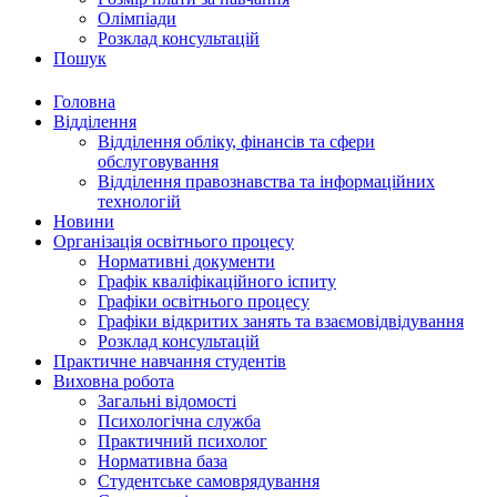
Олімпіади
Розклад консультацій
Пошук
Головна
Відділення
Відділення обліку, фінансів та сфери
обслуговування
Відділення правознавства та інформаційних
технологій
Новини
Організація освітнього процесу
Нормативні документи
Графік кваліфікаційного іспиту
Графіки освітнього процесу
Графіки відкритих занять та взаємовідвідування
Розклад консультацій
Практичне навчання студентів
Виховна робота
Загальні відомості
Психологічна служба
Практичний психолог
Нормативна база
Студентське самоврядування