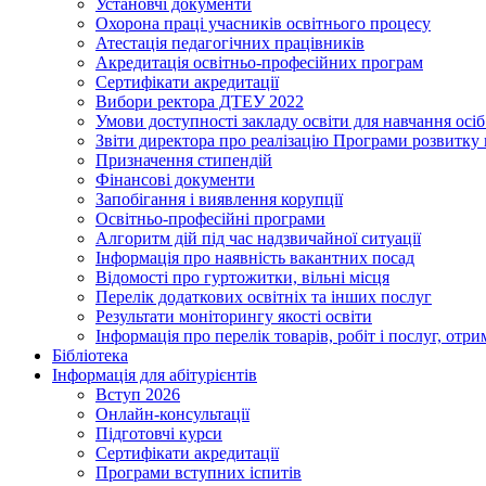
Установчі документи
Охорона праці учасників освітнього процесу
Атестація педагогічних працівників
Акредитація освітньо-професійних програм
Сертифікати акредитації
Вибори ректора ДТЕУ 2022
Умови доступності закладу освіти для навчання осі
Звіти директора про реалізацію Програми розвитку
Призначення стипендій
Фінансові документи
Запобігання і виявлення корупції
Освітньо-професійні програми
Алгоритм дій під час надзвичайної ситуації
Інформація про наявність вакантних посад
Відомості про гуртожитки, вільні місця
Перелік додаткових освітніх та інших послуг
Результати моніторингу якості освіти
Інформація про перелік товарів, робіт і послуг, от
Бібліотека
Інформація для абітурієнтів
Вступ 2026
Онлайн-консультації
Підготовчі курси
Сертифікати акредитації
Програми вступних іспитів