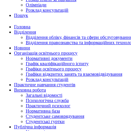
Олімпіади
Розклад консультацій
Пошук
Головна
Відділення
Відділення обліку, фінансів та сфери обслуговуванн
Відділення правознавства та інформаційних технол
Новини
Організація освітнього процесу
Нормативні документи
Графік кваліфікаційного іспиту
Графіки освітнього процесу
Графіки відкритих занять та взаємовідвідування
Розклад консультацій
Практичне навчання студентів
Виховна робота
Загальні відомості
Психологічна служба
Практичний психолог
Нормативна база
Студентське самоврядування
Студентські гуртки
Публічна інформація