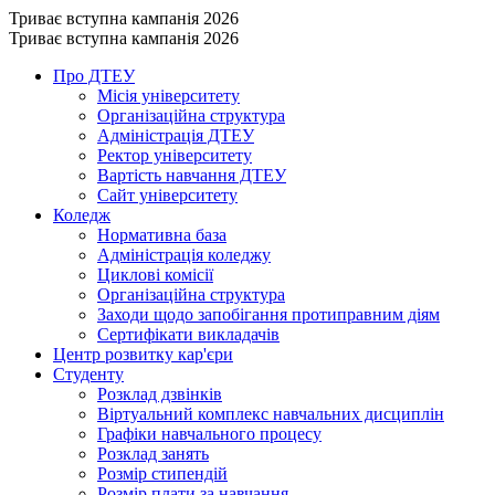
Триває вступна кампанія 2026
Триває вступна кампанія 2026
Про ДТЕУ
Місія університету
Організаційна структура
Адміністрація ДТЕУ
Ректор університету
Вартість навчання ДТЕУ
Сайт університету
Коледж
Нормативна база
Адміністрація коледжу
Циклові комісії
Організаційна структура
Заходи щодо запобігання протиправним діям
Сертифікати викладачів
Центр розвитку кар'єри
Студенту
Розклад дзвінків
Віртуальний комплекс навчальних дисциплін
Графіки навчального процесу
Розклад занять
Розмір стипендій
Розмір плати за навчання