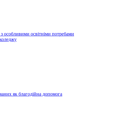
б з особливими освітніми потребами
 коледжу
риманих як благодійна допомога