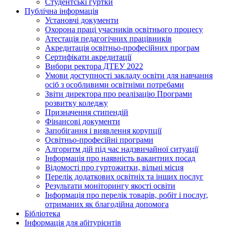
Студентські гуртки
Публічна інформація
Установчі документи
Охорона праці учасників освітнього процесу
Атестація педагогічних працівників
Акредитація освітньо-професійних програм
Сертифікати акредитації
Вибори ректора ДТЕУ 2022
Умови доступності закладу освіти для навчання
осіб з особливими освітніми потребами
Звіти директора про реалізацію Програми
розвитку коледжу
Призначення стипендій
Фінансові документи
Запобігання і виявлення корупції
Освітньо-професійні програми
Алгоритм дій під час надзвичайної ситуації
Інформація про наявність вакантних посад
Відомості про гуртожитки, вільні місця
Перелік додаткових освітніх та інших послуг
Результати моніторингу якості освіти
Інформація про перелік товарів, робіт і послуг,
отриманих як благодійна допомога
Бібліотека
Інформація для абітурієнтів