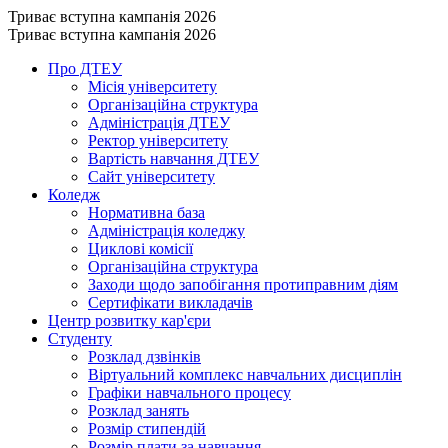
Триває вступна кампанія 2026
Триває вступна кампанія 2026
Про ДТЕУ
Місія університету
Організаційна структура
Адміністрація ДТЕУ
Ректор університету
Вартість навчання ДТЕУ
Сайт університету
Коледж
Нормативна база
Адміністрація коледжу
Циклові комісії
Організаційна структура
Заходи щодо запобігання протиправним діям
Сертифікати викладачів
Центр розвитку кар'єри
Студенту
Розклад дзвінків
Віртуальний комплекс навчальних дисциплін
Графіки навчального процесу
Розклад занять
Розмір стипендій
Розмір плати за навчання