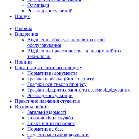
Олімпіади
Розклад консультацій
Пошук
Головна
Відділення
Відділення обліку, фінансів та сфери
обслуговування
Відділення правознавства та інформаційних
технологій
Новини
Організація освітнього процесу
Нормативні документи
Графік кваліфікаційного іспиту
Графіки освітнього процесу
Графіки відкритих занять та взаємовідвідування
Розклад консультацій
Практичне навчання студентів
Виховна робота
Загальні відомості
Психологічна служба
Практичний психолог
Нормативна база
Студентське самоврядування