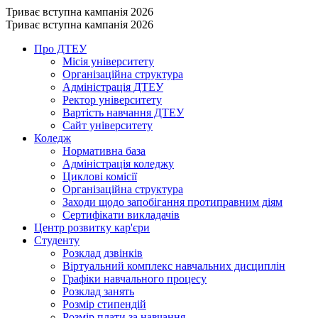
Триває вступна кампанія 2026
Триває вступна кампанія 2026
Про ДТЕУ
Місія університету
Організаційна структура
Адміністрація ДТЕУ
Ректор університету
Вартість навчання ДТЕУ
Сайт університету
Коледж
Нормативна база
Адміністрація коледжу
Циклові комісії
Організаційна структура
Заходи щодо запобігання протиправним діям
Сертифікати викладачів
Центр розвитку кар'єри
Студенту
Розклад дзвінків
Віртуальний комплекс навчальних дисциплін
Графіки навчального процесу
Розклад занять
Розмір стипендій
Розмір плати за навчання