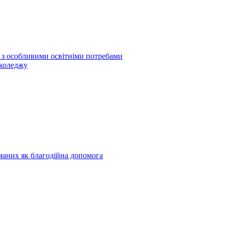
б з особливими освітніми потребами
 коледжу
риманих як благодійна допомога