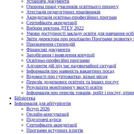
Установчі документи
Охорона праці учасників освітнього процесу
Атестація педагогічних працівників
Акредитація освітньо-професійних програм
Сертифікати акредитації
Вибори ректора ДТЕУ 2022
Умови доступності закладу освіти для навчання осі
Звіти директора про реалізацію Програми розвитку
Призначення стипендій
Фінансові документи
Запобігання і виявлення корупції
Освітньо-професійні програми
Алгоритм дій під час надзвичайної ситуації
Інформація про наявність вакантних посад
Відомості про гуртожитки, вільні місця
Перелік додаткових освітніх та інших послуг
Результати моніторингу якості освіти
Інформація про перелік товарів, робіт і послуг, от
Бібліотека
Інформація для абітурієнтів
Вступ 2026
Онлайн-консультації
Підготовчі курси
Сертифікати акредитації
Програми вступних іспитів