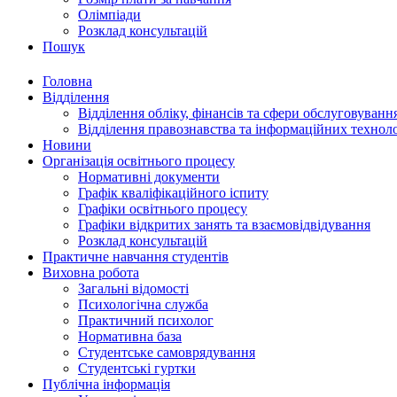
Олімпіади
Розклад консультацій
Пошук
Головна
Відділення
Відділення обліку, фінансів та сфери обслуговуванн
Відділення правознавства та інформаційних технол
Новини
Організація освітнього процесу
Нормативні документи
Графік кваліфікаційного іспиту
Графіки освітнього процесу
Графіки відкритих занять та взаємовідвідування
Розклад консультацій
Практичне навчання студентів
Виховна робота
Загальні відомості
Психологічна служба
Практичний психолог
Нормативна база
Студентське самоврядування
Студентські гуртки
Публічна інформація