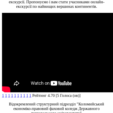
екскурсії. Пропонуємо і вам стати учасниками онлайн-
екскурсії по найвищих вершинах континентів.
1
1
1
1
1
1
1
1
1
1
Рейтинг 4.70 [5 Голоса (ов)]
Відокремлений структурний підрозділ "Коломийський
економіко-правовий фаховий коледж Державного