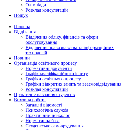
Олімпіади
Розклад консультацій
Пошук
Головна
Відділення
Відділення обліку, фінансів та сфери
обслуговування
Відділення правознавства та інформаційних
технологій
Новини
Організація освітнього процесу
Нормативні документи
Графік кваліфікаційного іспиту
Графіки освітнього процесу
Графіки відкритих занять та взаємовідвідування
Розклад консультацій
Практичне навчання студентів
Виховна робота
Загальні відомості
Психологічна служба
Практичний психолог
Нормативна база
Студентське самоврядування