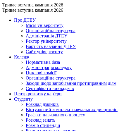
Триває вступна кампанія 2026
Триває вступна кампанія 2026
Про ДТЕУ
Місія університету
Організаційна структура
Адміністрація ДТЕУ
Ректор університету
Вартість навчання ДТЕУ
Сайт університету
Коледж
Нормативна база
Адміністрація коледжу
Циклові комісії
Організаційна структура
Заходи щодо запобігання протиправним діям
Сертифікати викладачів
Центр розвитку кар'єри
Студенту
Розклад дзвінків
Віртуальний комплекс навчальних дисциплін
Графіки навчального процесу
Розклад занять
Розмір стипендій
Розмір плати за навчання