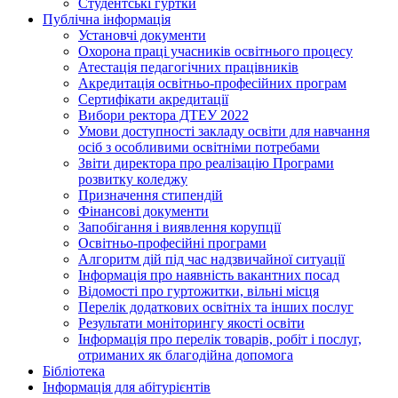
Студентські гуртки
Публічна інформація
Установчі документи
Охорона праці учасників освітнього процесу
Атестація педагогічних працівників
Акредитація освітньо-професійних програм
Сертифікати акредитації
Вибори ректора ДТЕУ 2022
Умови доступності закладу освіти для навчання
осіб з особливими освітніми потребами
Звіти директора про реалізацію Програми
розвитку коледжу
Призначення стипендій
Фінансові документи
Запобігання і виявлення корупції
Освітньо-професійні програми
Алгоритм дій під час надзвичайної ситуації
Інформація про наявність вакантних посад
Відомості про гуртожитки, вільні місця
Перелік додаткових освітніх та інших послуг
Результати моніторингу якості освіти
Інформація про перелік товарів, робіт і послуг,
отриманих як благодійна допомога
Бібліотека
Інформація для абітурієнтів