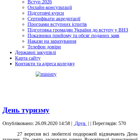
Вступ 2026
Онлайн-консультації
Підготовчі курси
Сертифікати акредитації
Програми вступних іспитів
Підготовка громадян України до вступу у ВНЗ
Показники прийому та обсяг поданих заяв
Накази на зарахування
Телефон довіри
Державні закупівлі
Карта сайту
Контакти та адреса коледжу
День туризму
Опубліковано: 26.09.2020 14:58
|
Друк
|
| Переглядів: 570
27 вересня всі любителі подорожей відзначають День
туризму. Це свято заснували члени Всесвітньої туристичної