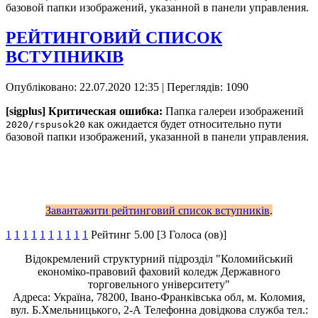
базовой папки изображений, указанной в панели управления.
РЕЙТИНГОВИЙ СПИСОК
ВСТУПНИКІВ
Опубліковано: 22.07.2020 12:35
| Переглядів: 1090
[sigplus] Критическая ошибка:
Папка галереи изображений
как ожидается будет относительно пути
2020/rspusok20
базовой папки изображений, указанной в панели управления.
Завантажити рейтинговий список вступників
.
1
1
1
1
1
1
1
1
1
1
Рейтинг 5.00 [3 Голоса (ов)]
Відокремлений структурний підрозділ "Коломийський
економіко-правовий фаховий коледж Державного
торговельного університету"
Адреса: Україна, 78200, Івано-Франківська обл, м. Коломия,
вул. Б.Хмельницького, 2-А Телефонна довідкова служба тел.: