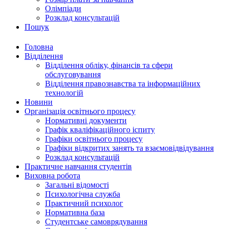
Олімпіади
Розклад консультацій
Пошук
Головна
Відділення
Відділення обліку, фінансів та сфери
обслуговування
Відділення правознавства та інформаційних
технологій
Новини
Організація освітнього процесу
Нормативні документи
Графік кваліфікаційного іспиту
Графіки освітнього процесу
Графіки відкритих занять та взаємовідвідування
Розклад консультацій
Практичне навчання студентів
Виховна робота
Загальні відомості
Психологічна служба
Практичний психолог
Нормативна база
Студентське самоврядування