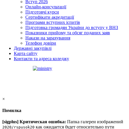
Вступ 2026
Онлайн-консультації
Підготовчі курси
Сертифікати акредитації
Програми вступних іспитів
Підготовка громадян України до вступу у ВНЗ
Показники прийому та обсяг поданих заяв
Накази на зарахування
Телефон довіри
Державні закупівлі
Карта сайту
Контакти та адреса коледжу
×
Помилка
[sigplus] Критическая ошибка:
Папка галереи изображений
как ожидается будет относительно пути
2020/rspusok20