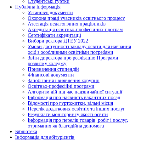
Студентські гуртки
Публічна інформація
Установчі документи
Охорона праці учасників освітнього процесу
Атестація педагогічних працівників
Акредитація освітньо-професійних програм
Сертифікати акредитації
Вибори ректора ДТЕУ 2022
Умови доступності закладу освіти для навчання
осіб з особливими освітніми потребами
Звіти директора про реалізацію Програми
розвитку коледжу
Призначення стипендій
Фінансові документи
Запобігання і виявлення корупції
Освітньо-професійні програми
Алгоритм дій під час надзвичайної ситуації
Інформація про наявність вакантних посад
Відомості про гуртожитки, вільні місця
Перелік додаткових освітніх та інших послуг
Результати моніторингу якості освіти
Інформація про перелік товарів, робіт і послуг,
отриманих як благодійна допомога
Бібліотека
Інформація для абітурієнтів