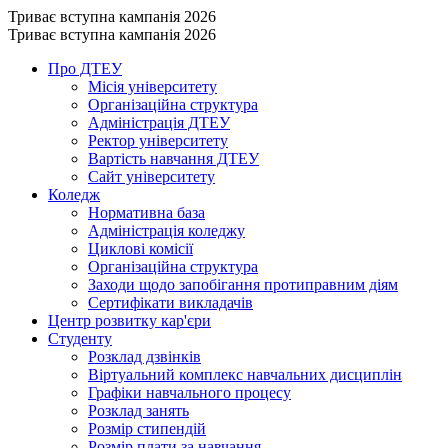
Триває вступна кампанія 2026
Триває вступна кампанія 2026
Про ДТЕУ
Місія університету
Організаційна структура
Адміністрація ДТЕУ
Ректор університету
Вартість навчання ДТЕУ
Сайт університету
Коледж
Нормативна база
Адміністрація коледжу
Циклові комісії
Організаційна структура
Заходи щодо запобігання протиправним діям
Сертифікати викладачів
Центр розвитку кар'єри
Студенту
Розклад дзвінків
Віртуальний комплекс навчальних дисциплін
Графіки навчального процесу
Розклад занять
Розмір стипендій
Розмір плати за навчання