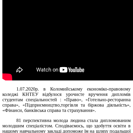
1.07.2020р. в Коломийському економіко-правовому
коледжі КНТЕУ відбулося урочисте вручення дипломів
студентам спеціальностей : «Право», «Готельно-ресторанна
справа», «Підприємництво,торгівля та біржова діяльність»,
«Фінанси, банківська справа та страхування».
81 перспективна молода людина стала дипломованим
молодшим спеціалістом. Сподіваємось, що здобуття освіти в
нашому навчальному закладі допоможе їм на шляху подальшої