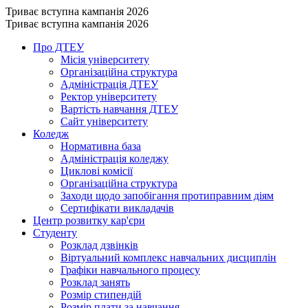
Триває вступна кампанія 2026
Триває вступна кампанія 2026
Про ДТЕУ
Місія університету
Організаційна структура
Адміністрація ДТЕУ
Ректор університету
Вартість навчання ДТЕУ
Сайт університету
Коледж
Нормативна база
Адміністрація коледжу
Циклові комісії
Організаційна структура
Заходи щодо запобігання протиправним діям
Сертифікати викладачів
Центр розвитку кар'єри
Студенту
Розклад дзвінків
Віртуальний комплекс навчальних дисциплін
Графіки навчального процесу
Розклад занять
Розмір стипендій
Розмір плати за навчання