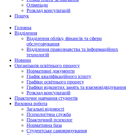
Олімпіади
Розклад консультацій
Пошук
Головна
Відділення
Відділення обліку, фінансів та сфери
обслуговування
Відділення правознавства та інформаційних
технологій
Новини
Організація освітнього процесу
Нормативні документи
Графік кваліфікаційного іспиту
Графіки освітнього процесу
Графіки відкритих занять та взаємовідвідування
Розклад консультацій
Практичне навчання студентів
Виховна робота
Загальні відомості
Психологічна служба
Практичний психолог
Нормативна база
Студентське самоврядування