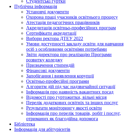
Студентські гуртки
Публічна інформація
Установчі документи
Охорона праці учасників освітнього процесу
Атестація педагогічних працівників
Акредитація освітньо-професійних програм
Сертифікати акредитації
Вибори ректора ДТЕУ 2022
Умови доступності закладу освіти для навчання
осіб з особливими освітніми потребами
Звіти директора про реалізацію Програми
розвитку коледжу
Призначення стипендій
Фінансові документи
Запобігання і виявлення корупції
Освітньо-професійні програми
Алгоритм дій під час надзвичайної ситуації
Інформація про наявність вакантних посад
Відомості про гуртожитки, вільні місця
Перелік додаткових освітніх та інших послуг
Результати моніторингу якості освіти
Інформація про перелік товарів, робіт і послуг,
отриманих як благодійна допомога
Бібліотека
Інформація для абітурієнтів