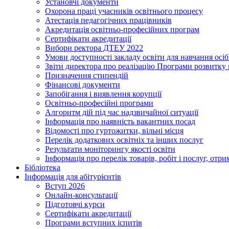
Установчі документи
Охорона праці учасників освітнього процесу
Атестація педагогічних працівників
Акредитація освітньо-професійних програм
Сертифікати акредитації
Вибори ректора ДТЕУ 2022
Умови доступності закладу освіти для навчання осі
Звіти директора про реалізацію Програми розвитку
Призначення стипендій
Фінансові документи
Запобігання і виявлення корупції
Освітньо-професійні програми
Алгоритм дій під час надзвичайної ситуації
Інформація про наявність вакантних посад
Відомості про гуртожитки, вільні місця
Перелік додаткових освітніх та інших послуг
Результати моніторингу якості освіти
Інформація про перелік товарів, робіт і послуг, от
Бібліотека
Інформація для абітурієнтів
Вступ 2026
Онлайн-консультації
Підготовчі курси
Сертифікати акредитації
Програми вступних іспитів