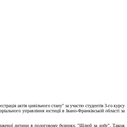
страція актів цивільного стану" за участю студентів 3-го курсу
ріального управління юстиції в Івано-Франківській області за
родженої дитини в пологовому будинку, "Шлюб за добу". Також