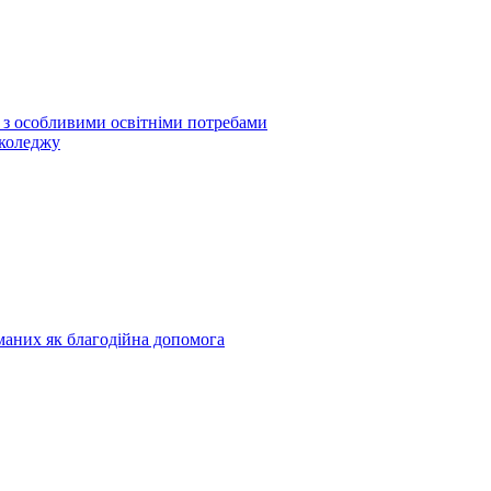
б з особливими освітніми потребами
 коледжу
риманих як благодійна допомога