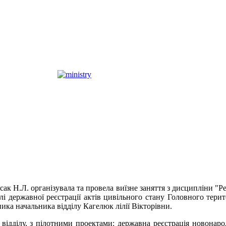
к Н.Л. організувала та провела виїзне заняття з дисципліни "Реє
і державної реєстрації актів цивільного стану Головного терито
ка начальника відділу Кагелюк лілії Вікторівни.
и відділу, з пілотними проектами: державна реєстрація новона