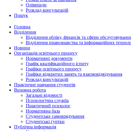
Олімпіади
Розклад консультацій
Пошук
Головна
Відділення
Відділення обліку, фінансів та сфери обслуговуванн
Відділення правознавства та інформаційних технол
Новини
Організація освітнього процесу
Нормативні документи
Графік кваліфікаційного іспиту
Графіки освітнього процесу
Графіки відкритих занять та взаємовідвідування
Розклад консультацій
Практичне навчання студентів
Виховна робота
Загальні відомості
Психологічна служба
Практичний психолог
Нормативна база
Студентське самоврядування
Студентські гуртки
Публічна інформація