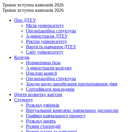
Триває вступна кампанія 2026
Триває вступна кампанія 2026
Про ДТЕУ
Місія університету
Організаційна структура
Адміністрація ДТЕУ
Ректор університету
Вартість навчання ДТЕУ
Сайт університету
Коледж
Нормативна база
Адміністрація коледжу
Циклові комісії
Організаційна структура
Заходи щодо запобігання протиправним діям
Сертифікати викладачів
Центр розвитку кар'єри
Студенту
Розклад дзвінків
Віртуальний комплекс навчальних дисциплін
Графіки навчального процесу
Розклад занять
Розмір стипендій
Розмір плати за навчання