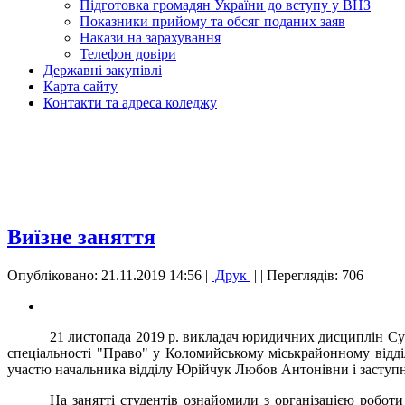
Підготовка громадян України до вступу у ВНЗ
Показники прийому та обсяг поданих заяв
Накази на зарахування
Телефон довіри
Державні закупівлі
Карта сайту
Контакти та адреса коледжу
Виїзне заняття
Опубліковано: 21.11.2019 14:56
|
Друк
|
| Переглядів: 706
21 листопада 2019 р. викладач юридичних дисциплін Суса
спеціальності "Право" у Коломийському міськрайонному відділ
участю начальника відділу Юрійчук Любов Антонівни і заступни
На занятті студентів ознайомили з організацією робот