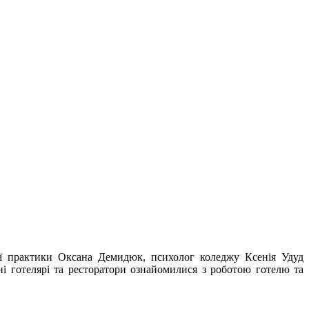
чої практики Оксана Демидюк, психолог коледжу Ксенія Удуд
ні готелярі та ресторатори ознайомилися з роботою готелю та