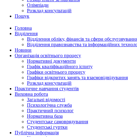
Олімпіади
Розклад консультацій
Пошук
Головна
Відділення
Відділення обліку, фінансів та сфери обслуговуванн
Відділення правознавства та інформаційних технол
Новини
Організація освітнього процесу
Нормативні документи
Графік кваліфікаційного іспиту
Графіки освітнього процесу
Графіки відкритих занять та взаємовідвідування
Розклад консультацій
Практичне навчання студентів
Виховна робота
Загальні відомості
Психологічна служба
Практичний психолог
Нормативна база
Студентське самоврядування
Студентські гуртки
Публічна інформація