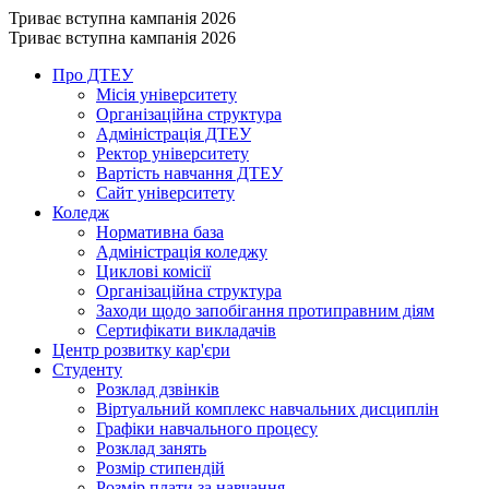
Триває вступна кампанія 2026
Триває вступна кампанія 2026
Про ДТЕУ
Місія університету
Організаційна структура
Адміністрація ДТЕУ
Ректор університету
Вартість навчання ДТЕУ
Сайт університету
Коледж
Нормативна база
Адміністрація коледжу
Циклові комісії
Організаційна структура
Заходи щодо запобігання протиправним діям
Сертифікати викладачів
Центр розвитку кар'єри
Студенту
Розклад дзвінків
Віртуальний комплекс навчальних дисциплін
Графіки навчального процесу
Розклад занять
Розмір стипендій
Розмір плати за навчання