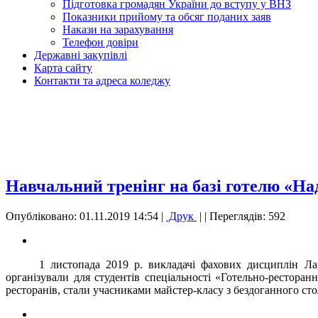
Підготовка громадян України до вступу у ВНЗ
Показники прийому та обсяг поданих заяв
Накази на зарахування
Телефон довіри
Державні закупівлі
Карта сайту
Контакти та адреса коледжу
Навчальний тренінг на базі готелю «На
Опубліковано: 01.11.2019 14:54
|
Друк
|
| Переглядів: 592
1 листопада 2019 р. викладачі фахових дисциплін Ла
організували для студентів спеціальності «Готельно-рестора
ресторанів, стали учасниками майcтер-класу з бездоганного сто