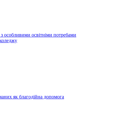
б з особливими освітніми потребами
 коледжу
риманих як благодійна допомога