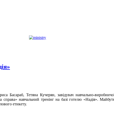
дія»
риса Басараб, Тетяна Кучерян, завідувач навчально-виробни
нна справа» навчальний тренінг на базі готелю «Надія». Майбут
лового етикету.