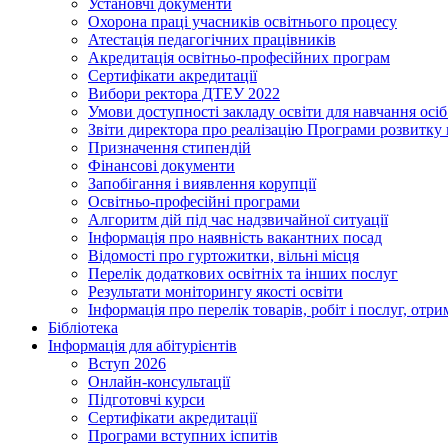
Установчі документи
Охорона праці учасників освітнього процесу
Атестація педагогічних працівників
Акредитація освітньо-професійних програм
Сертифікати акредитації
Вибори ректора ДТЕУ 2022
Умови доступності закладу освіти для навчання осі
Звіти директора про реалізацію Програми розвитку
Призначення стипендій
Фінансові документи
Запобігання і виявлення корупції
Освітньо-професійні програми
Алгоритм дій під час надзвичайної ситуації
Інформація про наявність вакантних посад
Відомості про гуртожитки, вільні місця
Перелік додаткових освітніх та інших послуг
Результати моніторингу якості освіти
Інформація про перелік товарів, робіт і послуг, от
Бібліотека
Інформація для абітурієнтів
Вступ 2026
Онлайн-консультації
Підготовчі курси
Сертифікати акредитації
Програми вступних іспитів