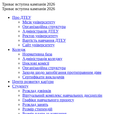
Триває вступна кампанія 2026
Триває вступна кампанія 2026
Про ДТЕУ
Місія університету
Організаційна структура
Адміністрація ДТЕУ
Ректор університету
Вартість навчання ДТЕУ
Сайт університету
Коледж
Нормативна база
Адміністрація коледжу
Циклові комісії
Організаційна структура
Заходи щодо запобігання протиправним діям
Сертифікати викладачів
Центр розвитку кар'єри
Студенту
Розклад дзвінків
Віртуальний комплекс навчальних дисциплін
Графіки навчального процесу
Розклад занять
Розмір стипендій
Розмір плати за навчання