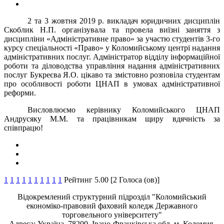
2 та 3 жовтня 2019 р. викладач юридичних дисциплін
Скоблик Н.П. організувала та провела виїзні заняття з
дисципліни «Адміністративне право» за участю студентів 3-го
курсу спеціальності «Право» у Коломийському центрі надання
адміністративних послуг. Адміністратор відділу інформаційної
роботи та діловодства управління надання адміністративних
послуг Букреєва Я.О. цікаво та змістовно розповіла студентам
про особливості роботи ЦНАП в умовах адміністративної
реформи.
Висловлюємо керівнику Коломийського ЦНАП
Андрусяку М.М. та працівникам щиру вдячність за
співпрацю!
1
1
1
1
1
1
1
1
1
1
Рейтинг 5.00 [2 Голоса (ов)]
Відокремлений структурний підрозділ "Коломийський
економіко-правовий фаховий коледж Державного
торговельного університету"
Адреса: Україна, 78200, Івано-Франківська обл, м. Коломия,