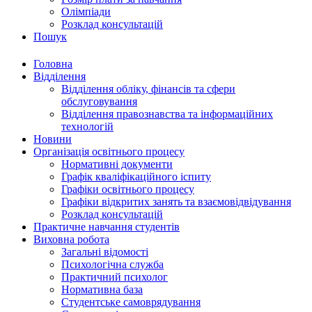
Олімпіади
Розклад консультацій
Пошук
Головна
Відділення
Відділення обліку, фінансів та сфери
обслуговування
Відділення правознавства та інформаційних
технологій
Новини
Організація освітнього процесу
Нормативні документи
Графік кваліфікаційного іспиту
Графіки освітнього процесу
Графіки відкритих занять та взаємовідвідування
Розклад консультацій
Практичне навчання студентів
Виховна робота
Загальні відомості
Психологічна служба
Практичний психолог
Нормативна база
Студентське самоврядування