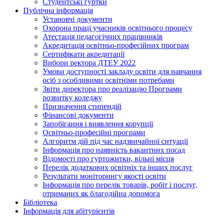
Студентські гуртки
Публічна інформація
Установчі документи
Охорона праці учасників освітнього процесу
Атестація педагогічних працівників
Акредитація освітньо-професійних програм
Сертифікати акредитації
Вибори ректора ДТЕУ 2022
Умови доступності закладу освіти для навчання
осіб з особливими освітніми потребами
Звіти директора про реалізацію Програми
розвитку коледжу
Призначення стипендій
Фінансові документи
Запобігання і виявлення корупції
Освітньо-професійні програми
Алгоритм дій під час надзвичайної ситуації
Інформація про наявність вакантних посад
Відомості про гуртожитки, вільні місця
Перелік додаткових освітніх та інших послуг
Результати моніторингу якості освіти
Інформація про перелік товарів, робіт і послуг,
отриманих як благодійна допомога
Бібліотека
Інформація для абітурієнтів