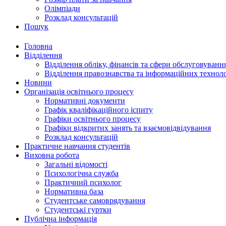
Олімпіади
Розклад консультацій
Пошук
Головна
Відділення
Відділення обліку, фінансів та сфери обслуговуванн
Відділення правознавства та інформаційних технол
Новини
Організація освітнього процесу
Нормативні документи
Графік кваліфікаційного іспиту
Графіки освітнього процесу
Графіки відкритих занять та взаємовідвідування
Розклад консультацій
Практичне навчання студентів
Виховна робота
Загальні відомості
Психологічна служба
Практичний психолог
Нормативна база
Студентське самоврядування
Студентські гуртки
Публічна інформація