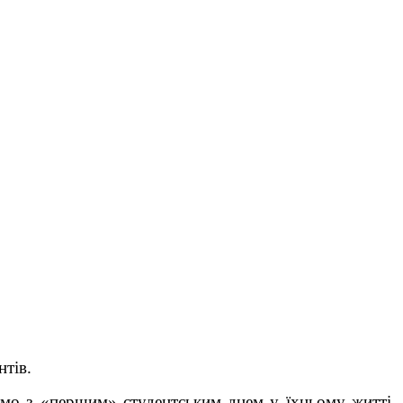
нтів.
аємо з «першим» студентським днем у їхньому житті,