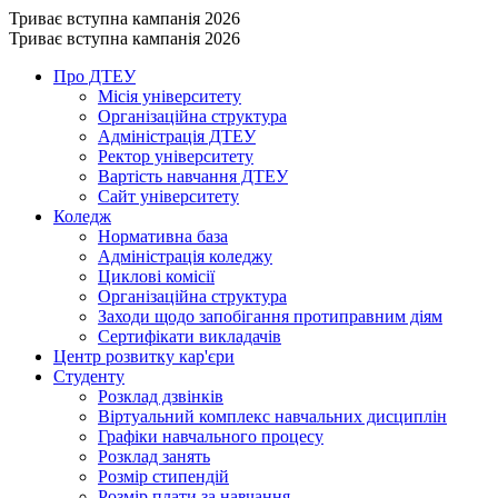
Триває вступна кампанія 2026
Триває вступна кампанія 2026
Про ДТЕУ
Місія університету
Організаційна структура
Адміністрація ДТЕУ
Ректор університету
Вартість навчання ДТЕУ
Сайт університету
Коледж
Нормативна база
Адміністрація коледжу
Циклові комісії
Організаційна структура
Заходи щодо запобігання протиправним діям
Сертифікати викладачів
Центр розвитку кар'єри
Студенту
Розклад дзвінків
Віртуальний комплекс навчальних дисциплін
Графіки навчального процесу
Розклад занять
Розмір стипендій
Розмір плати за навчання