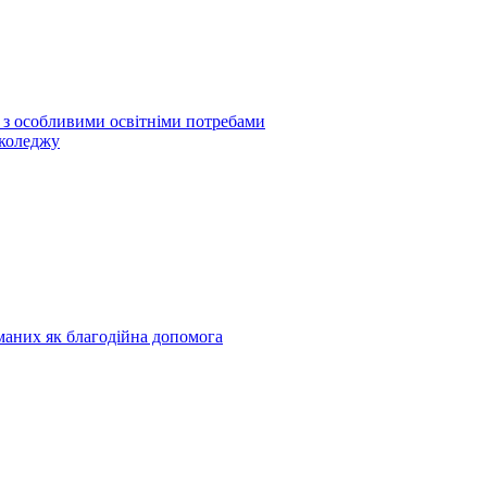
б з особливими освітніми потребами
 коледжу
риманих як благодійна допомога