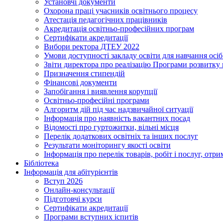
Установчі документи
Охорона праці учасників освітнього процесу
Атестація педагогічних працівників
Акредитація освітньо-професійних програм
Сертифікати акредитації
Вибори ректора ДТЕУ 2022
Умови доступності закладу освіти для навчання осі
Звіти директора про реалізацію Програми розвитку
Призначення стипендій
Фінансові документи
Запобігання і виявлення корупції
Освітньо-професійні програми
Алгоритм дій під час надзвичайної ситуації
Інформація про наявність вакантних посад
Відомості про гуртожитки, вільні місця
Перелік додаткових освітніх та інших послуг
Результати моніторингу якості освіти
Інформація про перелік товарів, робіт і послуг, от
Бібліотека
Інформація для абітурієнтів
Вступ 2026
Онлайн-консультації
Підготовчі курси
Сертифікати акредитації
Програми вступних іспитів