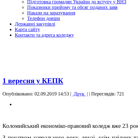
Підготовка громадян України до вступу у ВНЗ
Показники прийому та обсяг поданих заяв
Накази на зарахування
Телефон довіри
Державні закупівлі
Карта сайту
Контакти та адреса коледжу
1 вересня у КЕПК
Опубліковано: 02.09.2019 14:53
|
Друк
|
| Переглядів: 721
Коломийський економіко-правовий коледж вже 23 роки
З початком навчального року, друзі, усім плідних 