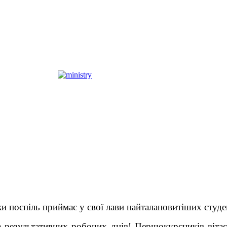
 поспіль приймає у свої лави найталановитіших студе
та результативних робочих днів! Першокурсників віт