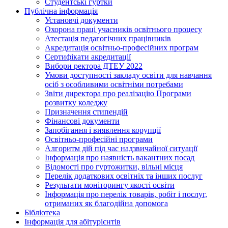
Студентські гуртки
Публічна інформація
Установчі документи
Охорона праці учасників освітнього процесу
Атестація педагогічних працівників
Акредитація освітньо-професійних програм
Сертифікати акредитації
Вибори ректора ДТЕУ 2022
Умови доступності закладу освіти для навчання
осіб з особливими освітніми потребами
Звіти директора про реалізацію Програми
розвитку коледжу
Призначення стипендій
Фінансові документи
Запобігання і виявлення корупції
Освітньо-професійні програми
Алгоритм дій під час надзвичайної ситуації
Інформація про наявність вакантних посад
Відомості про гуртожитки, вільні місця
Перелік додаткових освітніх та інших послуг
Результати моніторингу якості освіти
Інформація про перелік товарів, робіт і послуг,
отриманих як благодійна допомога
Бібліотека
Інформація для абітурієнтів