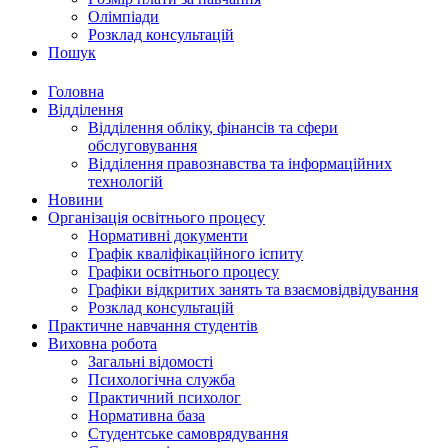
Олімпіади
Розклад консультацій
Пошук
Головна
Відділення
Відділення обліку, фінансів та сфери
обслуговування
Відділення правознавства та інформаційних
технологій
Новини
Організація освітнього процесу
Нормативні документи
Графік кваліфікаційного іспиту
Графіки освітнього процесу
Графіки відкритих занять та взаємовідвідування
Розклад консультацій
Практичне навчання студентів
Виховна робота
Загальні відомості
Психологічна служба
Практичний психолог
Нормативна база
Студентське самоврядування