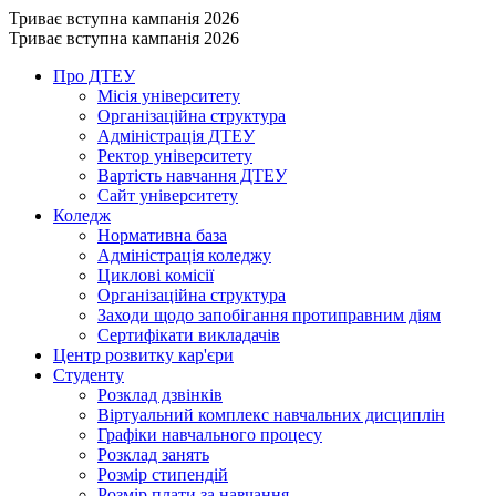
Триває вступна кампанія 2026
Триває вступна кампанія 2026
Про ДТЕУ
Місія університету
Організаційна структура
Адміністрація ДТЕУ
Ректор університету
Вартість навчання ДТЕУ
Сайт університету
Коледж
Нормативна база
Адміністрація коледжу
Циклові комісії
Організаційна структура
Заходи щодо запобігання протиправним діям
Сертифікати викладачів
Центр розвитку кар'єри
Студенту
Розклад дзвінків
Віртуальний комплекс навчальних дисциплін
Графіки навчального процесу
Розклад занять
Розмір стипендій
Розмір плати за навчання