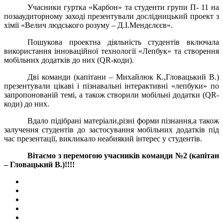
Учасники гуртка «Карбон» та студенти групи П- 11 на
позааудиторному заході презентували дослідницький проект з
хімії «Велич людського розуму – Д.І.Мендєлєєв».
Пошукова проектна діяльність студентів включала
використання інноваційної технології «Лепбук» та створення
мобільних додатків до них (QR-коди).
Дві команди (капітани – Михайлюк К.,Гловацький В.)
презентували цікаві і пізнавальні інтерактивні «лепбуки» по
запропонованій темі, а також створили мобільні додатки (QR-
коди) до них.
Вдало підібрані матеріали,різні форми пізнання,а також
залучення студентів до застосування мобільних додатків під
час презентації, викликало неабиякий інтерес у студентів.
Вітаємо з перемогою учасників команди №2 (капітан
– Гловацький В.)!!!!