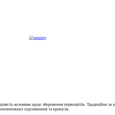
омість коломиян щодо збереження первоцвітів. Традиційно за кіл
онокнижних підсніжників та крокусів.