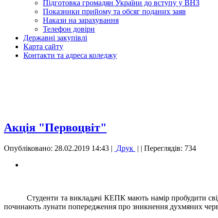
Підготовка громадян України до вступу у ВНЗ
Показники прийому та обсяг поданих заяв
Накази на зарахування
Телефон довіри
Державні закупівлі
Карта сайту
Контакти та адреса коледжу
Акція "Первоцвіт"
Опубліковано: 28.02.2019 14:43
|
Друк
|
| Переглядів: 734
Студенти та викладачі КЕПК мають намір пробудити свід
починають лунати попередження про зникнення духмяних черв