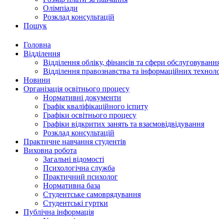
Олімпіади
Розклад консультацій
Пошук
Головна
Відділення
Відділення обліку, фінансів та сфери обслуговуванн
Відділення правознавства та інформаційних технол
Новини
Організація освітнього процесу
Нормативні документи
Графік кваліфікаційного іспиту
Графіки освітнього процесу
Графіки відкритих занять та взаємовідвідування
Розклад консультацій
Практичне навчання студентів
Виховна робота
Загальні відомості
Психологічна служба
Практичний психолог
Нормативна база
Студентське самоврядування
Студентські гуртки
Публічна інформація