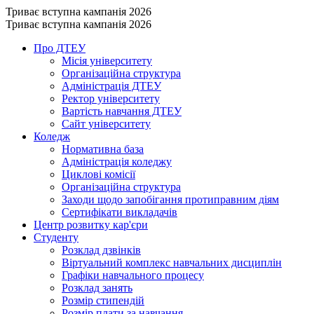
Триває вступна кампанія 2026
Триває вступна кампанія 2026
Про ДТЕУ
Місія університету
Організаційна структура
Адміністрація ДТЕУ
Ректор університету
Вартість навчання ДТЕУ
Сайт університету
Коледж
Нормативна база
Адміністрація коледжу
Циклові комісії
Організаційна структура
Заходи щодо запобігання протиправним діям
Сертифікати викладачів
Центр розвитку кар'єри
Студенту
Розклад дзвінків
Віртуальний комплекс навчальних дисциплін
Графіки навчального процесу
Розклад занять
Розмір стипендій
Розмір плати за навчання