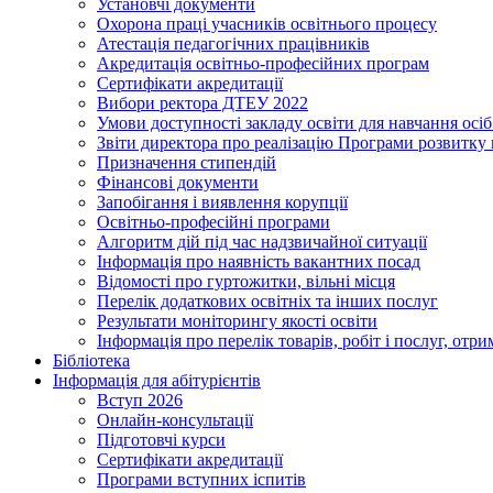
Установчі документи
Охорона праці учасників освітнього процесу
Атестація педагогічних працівників
Акредитація освітньо-професійних програм
Сертифікати акредитації
Вибори ректора ДТЕУ 2022
Умови доступності закладу освіти для навчання осі
Звіти директора про реалізацію Програми розвитку
Призначення стипендій
Фінансові документи
Запобігання і виявлення корупції
Освітньо-професійні програми
Алгоритм дій під час надзвичайної ситуації
Інформація про наявність вакантних посад
Відомості про гуртожитки, вільні місця
Перелік додаткових освітніх та інших послуг
Результати моніторингу якості освіти
Інформація про перелік товарів, робіт і послуг, от
Бібліотека
Інформація для абітурієнтів
Вступ 2026
Онлайн-консультації
Підготовчі курси
Сертифікати акредитації
Програми вступних іспитів