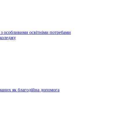
б з особливими освітніми потребами
 коледжу
риманих як благодійна допомога