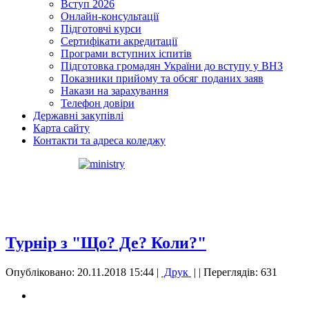
Вступ 2026
Онлайн-консультації
Підготовчі курси
Сертифікати акредитації
Програми вступних іспитів
Підготовка громадян України до вступу у ВНЗ
Показники прийому та обсяг поданих заяв
Накази на зарахування
Телефон довіри
Державні закупівлі
Карта сайту
Контакти та адреса коледжу
Турнір з "Що? Де? Коли?"
Опубліковано: 20.11.2018 15:44
|
Друк
|
| Переглядів: 631