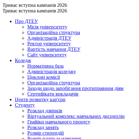
Триває вступна кампанія 2026
Триває вступна кампанія 2026
Про ДТЕУ
Місія університету
Організаційна структура
Адміністрація ДТЕУ
Ректор університету
Вартість навчання ДТЕУ
Сайт університету
Коледж
Нормативна база
Адміністрація коледжу
Циклові комісії
Організаційна структура
Заходи щодо запобігання протиправним діям
Сертифікати викладачів
Центр розвитку кар'єри
Студенту
Розклад дзвінків
Віртуальний комплекс навчальних дисциплін
Графіки навчального процесу
Розклад занять
Розмір стипендій
Розмір плати за навчання