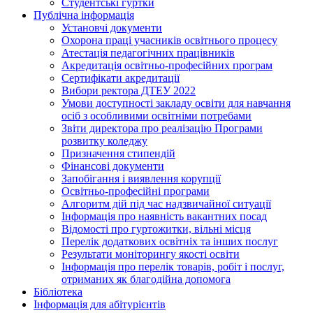
Студентські гуртки
Публічна інформація
Установчі документи
Охорона праці учасників освітнього процесу
Атестація педагогічних працівників
Акредитація освітньо-професійних програм
Сертифікати акредитації
Вибори ректора ДТЕУ 2022
Умови доступності закладу освіти для навчання
осіб з особливими освітніми потребами
Звіти директора про реалізацію Програми
розвитку коледжу
Призначення стипендій
Фінансові документи
Запобігання і виявлення корупції
Освітньо-професійні програми
Алгоритм дій під час надзвичайної ситуації
Інформація про наявність вакантних посад
Відомості про гуртожитки, вільні місця
Перелік додаткових освітніх та інших послуг
Результати моніторингу якості освіти
Інформація про перелік товарів, робіт і послуг,
отриманих як благодійна допомога
Бібліотека
Інформація для абітурієнтів