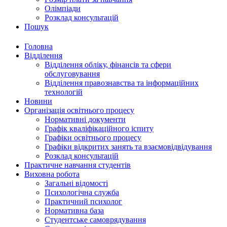
Олімпіади
Розклад консультацій
Пошук
Головна
Відділення
Відділення обліку, фінансів та сфери
обслуговування
Відділення правознавства та інформаційних
технологій
Новини
Організація освітнього процесу
Нормативні документи
Графік кваліфікаційного іспиту
Графіки освітнього процесу
Графіки відкритих занять та взаємовідвідування
Розклад консультацій
Практичне навчання студентів
Виховна робота
Загальні відомості
Психологічна служба
Практичний психолог
Нормативна база
Студентське самоврядування