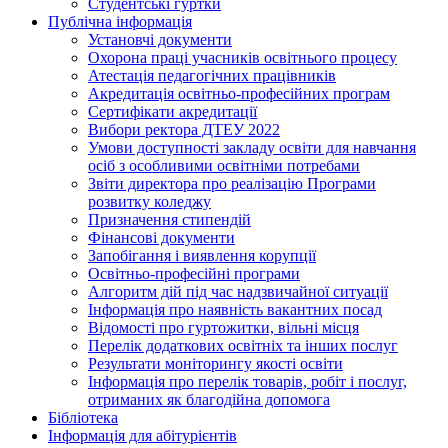
Студентські гуртки
Публічна інформація
Установчі документи
Охорона праці учасників освітнього процесу
Атестація педагогічних працівників
Акредитація освітньо-професійних програм
Сертифікати акредитації
Вибори ректора ДТЕУ 2022
Умови доступності закладу освіти для навчання
осіб з особливими освітніми потребами
Звіти директора про реалізацію Програми
розвитку коледжу
Призначення стипендій
Фінансові документи
Запобігання і виявлення корупції
Освітньо-професійні програми
Алгоритм дій під час надзвичайної ситуації
Інформація про наявність вакантних посад
Відомості про гуртожитки, вільні місця
Перелік додаткових освітніх та інших послуг
Результати моніторингу якості освіти
Інформація про перелік товарів, робіт і послуг,
отриманих як благодійна допомога
Бібліотека
Інформація для абітурієнтів