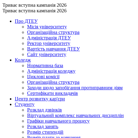
Триває вступна кампанія 2026
Триває вступна кампанія 2026
Про ДТЕУ
Місія університету
Організаційна структура
Адміністрація ДТЕУ
Ректор університету
Вартість навчання ДТЕУ
Сайт університету
Коледж
Нормативна база
Адміністрація коледжу
Циклові комісії
Організаційна структура
Заходи щодо запобігання протиправним діям
Сертифікати викладачів
Центр розвитку кар'єри
Студенту
Розклад дзвінків
Віртуальний комплекс навчальних дисциплін
Графіки навчального процесу
Розклад занять
Розмір стипендій
Розмір плати за навчання