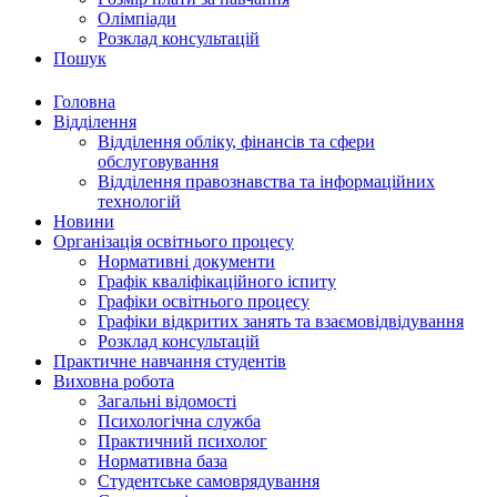
Олімпіади
Розклад консультацій
Пошук
Головна
Відділення
Відділення обліку, фінансів та сфери
обслуговування
Відділення правознавства та інформаційних
технологій
Новини
Організація освітнього процесу
Нормативні документи
Графік кваліфікаційного іспиту
Графіки освітнього процесу
Графіки відкритих занять та взаємовідвідування
Розклад консультацій
Практичне навчання студентів
Виховна робота
Загальні відомості
Психологічна служба
Практичний психолог
Нормативна база
Студентське самоврядування