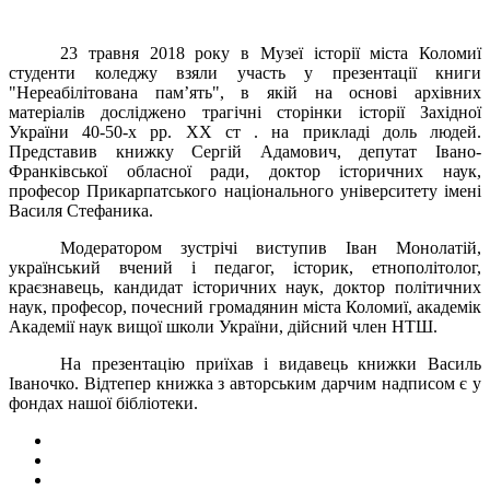
23 травня 2018 року в Музеї історії міста Коломиї
студенти коледжу взяли участь у презентації книги
"Нереабілітована пам’ять", в якій на основі архівних
матеріалів досліджено трагічні сторінки історії Західної
України 40-50-х рр. XX ст . на прикладі доль людей.
Представив книжку Сергій Адамович, депутат Івано-
Франківської обласної ради, доктор історичних наук,
професор Прикарпатського національного університету імені
Василя Стефаника.
Модератором зустрічі виступив Іван Монолатій,
український вчений і педагог, історик, етнополітолог,
краєзнавець, кандидат історичних наук, доктор політичних
наук, професор, почесний громадянин міста Коломиї, академік
Академії наук вищої школи України, дійсний член НТШ.
На презентацію приїхав і видавець книжки Василь
Іваночко. Відтепер книжка з авторським дарчим надписом є у
фондах нашої бібліотеки.