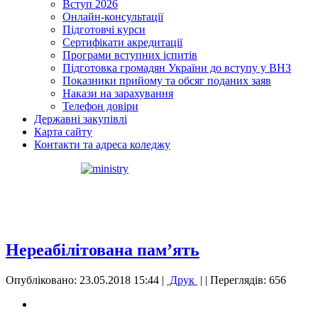
Вступ 2026
Онлайн-консультації
Підготовчі курси
Сертифікати акредитації
Програми вступних іспитів
Підготовка громадян України до вступу у ВНЗ
Показники прийому та обсяг поданих заяв
Накази на зарахування
Телефон довіри
Державні закупівлі
Карта сайту
Контакти та адреса коледжу
Нереабілітована пам’ять
Опубліковано: 23.05.2018 15:44
|
Друк
|
| Переглядів: 656