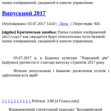
папки изображений, указанной в панели управления.
Випускний 2017
Опубліковано: 03.07.2017 14:43
|
Друк
|
| Переглядів: 945
[sigplus] Критическая ошибка:
Папка галереи изображений
как ожидается будет относительно пути базовой
2017/vup17
папки изображений, указанной в панели управления.
03.07.2017 р. в Будинку культури "Народний дім"
відбулися урочистості з нагоди випуску студентів 2017 року.
Вітаємо випускників і бажаємо досягнення успіхів і
здійснення всіх мрій!
1
1
1
1
1
1
1
1
1
1
Рейтинг 3.88 [4 Голоса (ов)]
Відокремлений структурний підрозділ "Коломийський