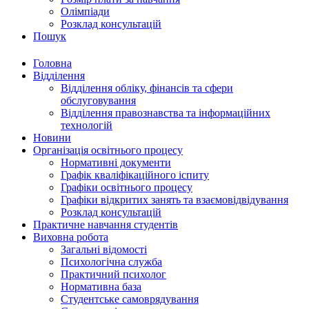
Олімпіади
Розклад консультацій
Пошук
Головна
Відділення
Відділення обліку, фінансів та сфери
обслуговування
Відділення правознавства та інформаційних
технологій
Новини
Організація освітнього процесу
Нормативні документи
Графік кваліфікаційного іспиту
Графіки освітнього процесу
Графіки відкритих занять та взаємовідвідування
Розклад консультацій
Практичне навчання студентів
Виховна робота
Загальні відомості
Психологічна служба
Практичний психолог
Нормативна база
Студентське самоврядування