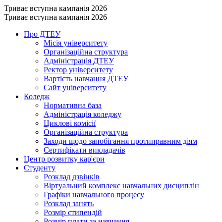
Триває вступна кампанія 2026
Триває вступна кампанія 2026
Про ДТЕУ
Місія університету
Організаційна структура
Адміністрація ДТЕУ
Ректор університету
Вартість навчання ДТЕУ
Сайт університету
Коледж
Нормативна база
Адміністрація коледжу
Циклові комісії
Організаційна структура
Заходи щодо запобігання протиправним діям
Сертифікати викладачів
Центр розвитку кар'єри
Студенту
Розклад дзвінків
Віртуальний комплекс навчальних дисциплін
Графіки навчального процесу
Розклад занять
Розмір стипендій
Розмір плати за навчання