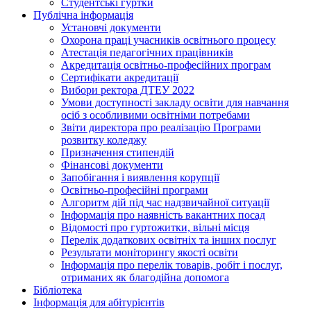
Студентські гуртки
Публічна інформація
Установчі документи
Охорона праці учасників освітнього процесу
Атестація педагогічних працівників
Акредитація освітньо-професійних програм
Сертифікати акредитації
Вибори ректора ДТЕУ 2022
Умови доступності закладу освіти для навчання
осіб з особливими освітніми потребами
Звіти директора про реалізацію Програми
розвитку коледжу
Призначення стипендій
Фінансові документи
Запобігання і виявлення корупції
Освітньо-професійні програми
Алгоритм дій під час надзвичайної ситуації
Інформація про наявність вакантних посад
Відомості про гуртожитки, вільні місця
Перелік додаткових освітніх та інших послуг
Результати моніторингу якості освіти
Інформація про перелік товарів, робіт і послуг,
отриманих як благодійна допомога
Бібліотека
Інформація для абітурієнтів