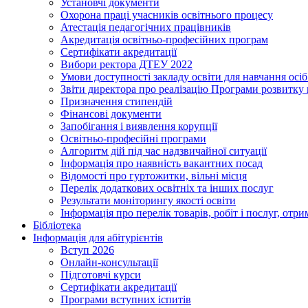
Установчі документи
Охорона праці учасників освітнього процесу
Атестація педагогічних працівників
Акредитація освітньо-професійних програм
Сертифікати акредитації
Вибори ректора ДТЕУ 2022
Умови доступності закладу освіти для навчання осі
Звіти директора про реалізацію Програми розвитку
Призначення стипендій
Фінансові документи
Запобігання і виявлення корупції
Освітньо-професійні програми
Алгоритм дій під час надзвичайної ситуації
Інформація про наявність вакантних посад
Відомості про гуртожитки, вільні місця
Перелік додаткових освітніх та інших послуг
Результати моніторингу якості освіти
Інформація про перелік товарів, робіт і послуг, от
Бібліотека
Інформація для абітурієнтів
Вступ 2026
Онлайн-консультації
Підготовчі курси
Сертифікати акредитації
Програми вступних іспитів