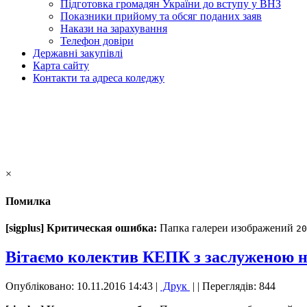
Підготовка громадян України до вступу у ВНЗ
Показники прийому та обсяг поданих заяв
Накази на зарахування
Телефон довіри
Державні закупівлі
Карта сайту
Контакти та адреса коледжу
×
Помилка
[sigplus] Критическая ошибка:
Папка галереи изображений
20
Вітаємо колектив КЕПК з заслуженою н
Опубліковано: 10.11.2016 14:43
|
Друк
|
| Переглядів: 844