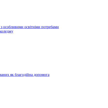
б з особливими освітніми потребами
 коледжу
риманих як благодійна допомога