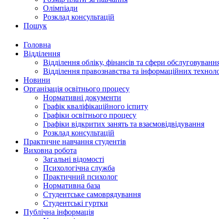
Олімпіади
Розклад консультацій
Пошук
Головна
Відділення
Відділення обліку, фінансів та сфери обслуговуванн
Відділення правознавства та інформаційних технол
Новини
Організація освітнього процесу
Нормативні документи
Графік кваліфікаційного іспиту
Графіки освітнього процесу
Графіки відкритих занять та взаємовідвідування
Розклад консультацій
Практичне навчання студентів
Виховна робота
Загальні відомості
Психологічна служба
Практичний психолог
Нормативна база
Студентське самоврядування
Студентські гуртки
Публічна інформація