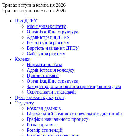
Триває вступна кампанія 2026
Триває вступна кампанія 2026
Про ДТЕУ
Місія університету
Організаційна структура
Адміністрація ДТЕУ
Ректор університету
Вартість навчання ДТЕУ
Сайт університету
Коледж
Нормативна база
Адміністрація коледжу
Циклові комісії
Організаційна структура
Заходи щодо запобігання протиправним діям
Сертифікати викладачів
Центр розвитку кар'єри
Студенту
Розклад дзвінків
Віртуальний комплекс навчальних дисциплін
Графіки навчального процесу
Розклад занять
Розмір стипендій
Розмір плати за навчання