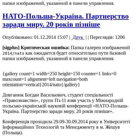
папки изображений, указанной в панели управления.
НАТО-Польша-Україна. Партнерство
заради миру. 20 років пізніше
Опубліковано: 01.12.2014 15:07
|
Друк
|
| Переглядів: 1206
[sigplus] Критическая ошибка:
Папка галереи изображений
как ожидается будет относительно пути базовой
2014/nato
папки изображений, указанной в панели управления.
{gallery count=1 width=250 height=150 counter=1 links=0
maxcount=1 alignment=left navigation=both
orientation=vertical}2014/nato{/gallery}
Довганюк Богдан Васильович, студент спеціальності
«Правознавство», групи Пз-11 взяв участь у Міжнародній
польсько-українській науковій конференції «НАТО-Польша-
Україна. Партнерство заради миру. 20 років пізніше».
Конференція проходила 29.09-30.09.2014 року в Університеті
Інформаційних Технологій та Менеджменту в м. Жешув
(Польща).