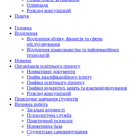
Олімпіади
Розклад консультацій
Пошук
Головна
Відділення
Відділення обліку, фінансів та сфери
обслуговування
Відділення правознавства та інформаційних
технологій
Новини
Організація освітнього процесу
Нормативні документи
Графік кваліфікаційного іспиту
Графіки освітнього процесу
Графіки відкритих занять та взаємовідвідування
Розклад консультацій
Практичне навчання студентів
Виховна робота
Загальні відомості
Психологічна служба
Практичний психолог
Нормативна база
Студентське самоврядування