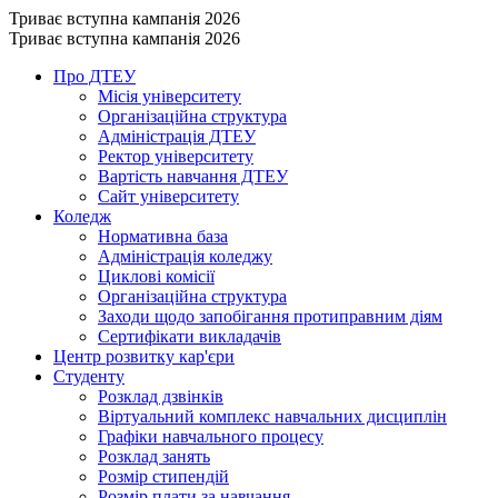
Триває вступна кампанія 2026
Триває вступна кампанія 2026
Про ДТЕУ
Місія університету
Організаційна структура
Адміністрація ДТЕУ
Ректор університету
Вартість навчання ДТЕУ
Сайт університету
Коледж
Нормативна база
Адміністрація коледжу
Циклові комісії
Організаційна структура
Заходи щодо запобігання протиправним діям
Сертифікати викладачів
Центр розвитку кар'єри
Студенту
Розклад дзвінків
Віртуальний комплекс навчальних дисциплін
Графіки навчального процесу
Розклад занять
Розмір стипендій
Розмір плати за навчання