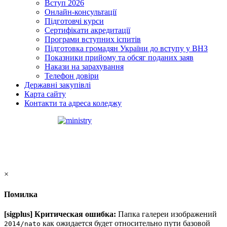
Вступ 2026
Онлайн-консультації
Підготовчі курси
Сертифікати акредитації
Програми вступних іспитів
Підготовка громадян України до вступу у ВНЗ
Показники прийому та обсяг поданих заяв
Накази на зарахування
Телефон довіри
Державні закупівлі
Карта сайту
Контакти та адреса коледжу
×
Помилка
[sigplus] Критическая ошибка:
Папка галереи изображений
как ожидается будет относительно пути базовой
2014/nato