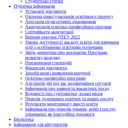
Студентські гуртки
Публічна інформація
Установчі документи
Охорона праці учасників освітнього процесу
Атестація педагогічних працівників
Акредитація освітньо-професійних програм
Сертифікати акредитації
Вибори ректора ДТЕУ 2022
Умови доступності закладу освіти для навчання
осіб з особливими освітніми потребами
Звіти директора про реалізацію Програми
розвитку коледжу
Призначення стипендій
Фінансові документи
Запобігання і виявлення корупції
Освітньо-професійні програми
Алгоритм дій під час надзвичайної ситуації
Інформація про наявність вакантних посад
Відомості про гуртожитки, вільні місця
Перелік додаткових освітніх та інших послуг
Результати моніторингу якості освіти
Інформація про перелік товарів, робіт і послуг,
отриманих як благодійна допомога
Бібліотека
Інформація для абітурієнтів