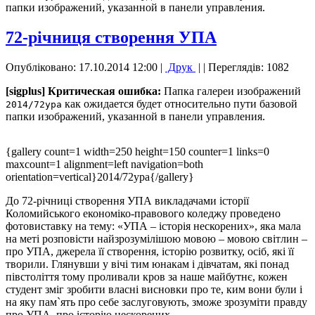
папки изображений, указанной в панели управления.
72-річниця створення УПА
Опубліковано: 17.10.2014 12:00
|
Друк
|
| Переглядів: 1082
[sigplus] Критическая ошибка:
Папка галереи изображений
как ожидается будет относительно пути базовой
2014/72ypa
папки изображений, указанной в панели управления.
{gallery count=1 width=250 height=150 counter=1 links=0
maxcount=1 alignment=left navigation=both
orientation=vertical}2014/72ypa{/gallery}
До 72-річниці створення УПА викладачами історії
Коломийського економіко-правового коледжу проведено
фотовиставку на тему: «УПА – історія нескорених», яка мала
на меті розповісти найзрозумілішою мовою – мовою світлин –
про УПА, джерела її створення, історію розвитку, осіб, які її
творили. Глянувши у вічі тим юнакам і дівчатам, які понад
півстоліття тому проливали кров за наше майбутнє, кожен
студент зміг зробити власні висновки про те, ким вони були і
на яку пам`ять про себе заслуговують, зможе зрозуміти правду
про УПА, про історію нескорених.