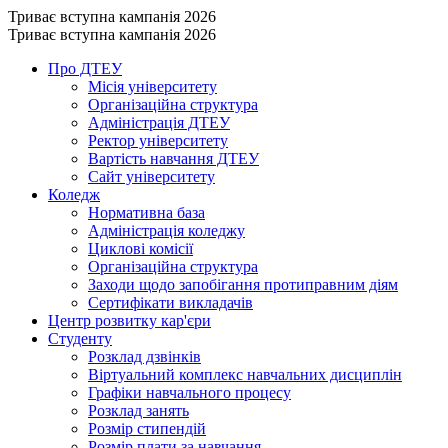
Триває вступна кампанія 2026
Триває вступна кампанія 2026
Про ДТЕУ
Місія університету
Організаційна структура
Адміністрація ДТЕУ
Ректор університету
Вартість навчання ДТЕУ
Сайт університету
Коледж
Нормативна база
Адміністрація коледжу
Циклові комісії
Організаційна структура
Заходи щодо запобігання протиправним діям
Сертифікати викладачів
Центр розвитку кар'єри
Студенту
Розклад дзвінків
Віртуальний комплекс навчальних дисциплін
Графіки навчального процесу
Розклад занять
Розмір стипендій
Розмір плати за навчання