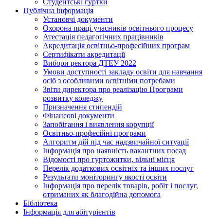
Студентські гуртки
Публічна інформація
Установчі документи
Охорона праці учасників освітнього процесу
Атестація педагогічних працівників
Акредитація освітньо-професійних програм
Сертифікати акредитації
Вибори ректора ДТЕУ 2022
Умови доступності закладу освіти для навчання
осіб з особливими освітніми потребами
Звіти директора про реалізацію Програми
розвитку коледжу
Призначення стипендій
Фінансові документи
Запобігання і виявлення корупції
Освітньо-професійні програми
Алгоритм дій під час надзвичайної ситуації
Інформація про наявність вакантних посад
Відомості про гуртожитки, вільні місця
Перелік додаткових освітніх та інших послуг
Результати моніторингу якості освіти
Інформація про перелік товарів, робіт і послуг,
отриманих як благодійна допомога
Бібліотека
Інформація для абітурієнтів