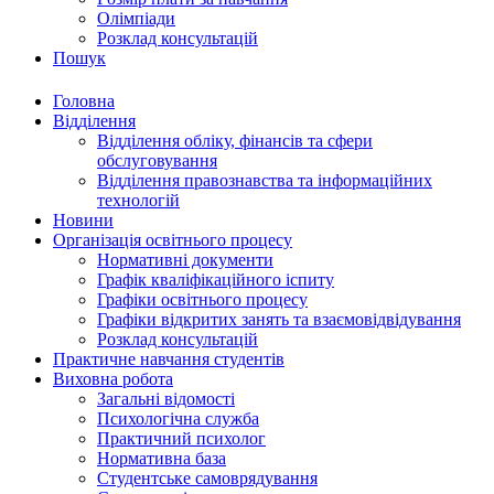
Олімпіади
Розклад консультацій
Пошук
Головна
Відділення
Відділення обліку, фінансів та сфери
обслуговування
Відділення правознавства та інформаційних
технологій
Новини
Організація освітнього процесу
Нормативні документи
Графік кваліфікаційного іспиту
Графіки освітнього процесу
Графіки відкритих занять та взаємовідвідування
Розклад консультацій
Практичне навчання студентів
Виховна робота
Загальні відомості
Психологічна служба
Практичний психолог
Нормативна база
Студентське самоврядування