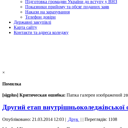
Підготовка громадян України до вступу у ВНЗ
Показники прийому та обсяг поданих заяв
Накази на зарахування
Телефон довіри
Державні закупівлі
Карта сайту
Контакти та адреса коледжу
×
Помилка
[sigplus] Критическая ошибка:
Папка галереи изображений
20
Другий етап внутрішньоколеджівської ол
Опубліковано: 21.03.2014 12:03
|
Друк
|
| Переглядів: 1108