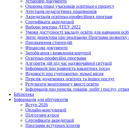
Установчі документи
Охорона праці учасників освітнього процесу
Атестація педагогічних працівників
Акредитація освітньо-професійних програм
Сертифікати акредитації
Вибори ректора ДТЕУ 2022
Умови доступності закладу освіти для навчання осі
Звіти директора про реалізацію Програми розвитку
Призначення стипендій
Фінансові документи
Запобігання і виявлення корупції
Освітньо-професійні програми
Алгоритм дій під час надзвичайної ситуації
Інформація про наявність вакантних посад
Відомості про гуртожитки, вільні місця
Перелік додаткових освітніх та інших послуг
Результати моніторингу якості освіти
Інформація про перелік товарів, робіт і послуг, от
Бібліотека
Інформація для абітурієнтів
Вступ 2026
Онлайн-консультації
Підготовчі курси
Сертифікати акредитації
Програми вступних іспитів