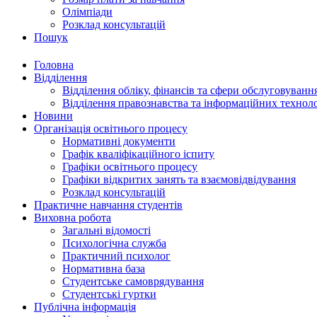
Олімпіади
Розклад консультацій
Пошук
Головна
Відділення
Відділення обліку, фінансів та сфери обслуговуванн
Відділення правознавства та інформаційних технол
Новини
Організація освітнього процесу
Нормативні документи
Графік кваліфікаційного іспиту
Графіки освітнього процесу
Графіки відкритих занять та взаємовідвідування
Розклад консультацій
Практичне навчання студентів
Виховна робота
Загальні відомості
Психологічна служба
Практичний психолог
Нормативна база
Студентське самоврядування
Студентські гуртки
Публічна інформація