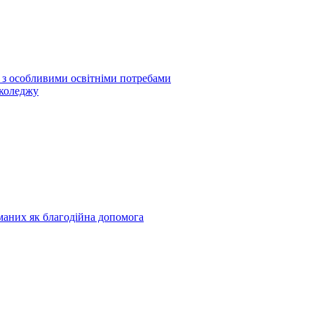
б з особливими освітніми потребами
 коледжу
риманих як благодійна допомога