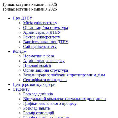
Триває вступна кампанія 2026
Триває вступна кампанія 2026
Про ДТЕУ
Місія університету
Організаційна структура
Адміністрація ДТЕУ
Ректор університету
Вартість навчання ДТЕУ
Сайт університету
Коледж
Нормативна база
Адміністрація коледжу
Циклові комісії
Організаційна структура
Заходи щодо запобігання протиправним діям
Сертифікати викладачів
Центр розвитку кар'єри
Студенту
Розклад дзвінків
Віртуальний комплекс навчальних дисциплін
Графіки навчального процесу
Розклад занять
Розмір стипендій
Розмір плати за навчання