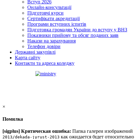
Вступ 2026
Онлайн-консультації
Підготовчі курси
Сертифікати акредитації
Програми вступних іспитів
Підготовка громадян України до вступу у ВНЗ
Показники прийому та обсяг поданих заяв
Накази на зарахування
Телефон довіри
Державні закупівлі
Карта сайту
Контакти та адреса коледжу
×
Помилка
[sigplus] Критическая ошибка:
Папка галереи изображений
как ожидается будет относительно
2013/dekada-jyrust-2013