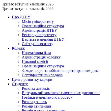
Триває вступна кампанія 2026
Триває вступна кампанія 2026
Про ДТЕУ
Місія університету
Організаційна структура
Адміністрація ДТЕУ
Ректор університету
Вартість навчання ДТЕУ
Сайт університету
Коледж
Нормативна база
Адміністрація коледжу
Циклові комісії
Організаційна структура
Заходи щодо запобігання протиправним діям
Сертифікати викладачів
Центр розвитку кар'єри
Студенту
Розклад дзвінків
Віртуальний комплекс навчальних дисциплін
Графіки навчального процесу
Розклад занять
Розмір стипендій
Розмір плати за навчання