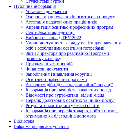
Студентські гуртки
Публічна інформація
Установчі документи
Охорона праці учасників освітнього процесу
Атестація педагогічних працівників
Акредитація освітньо-професійних програм
Сертифікати акредитації
Вибори ректора ДТЕУ 2022
Умови доступності закладу освіти для навчання
осіб з особливими освітніми потребами
Звіти директора про реалізацію Програми
розвитку коледжу
Призначення стипендій
Фінансові документи
Запобігання і виявлення корупції
Освітньо-професійні програми
Алгоритм дій під час надзвичайної ситуації
Інформація про наявність вакантних посад
Відомості про гуртожитки, вільні місця
Перелік додаткових освітніх та інших послуг
Результати моніторингу якості освіти
Інформація про перелік товарів, робіт і послуг,
отриманих як благодійна допомога
Бібліотека
Інформація для абітурієнтів