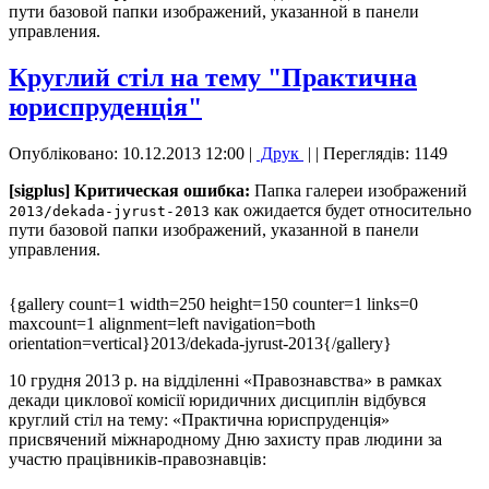
пути базовой папки изображений, указанной в панели
управления.
Круглий стіл на тему "Практична
юриспруденція"
Опубліковано: 10.12.2013 12:00
|
Друк
|
| Переглядів: 1149
[sigplus] Критическая ошибка:
Папка галереи изображений
как ожидается будет относительно
2013/dekada-jyrust-2013
пути базовой папки изображений, указанной в панели
управления.
{gallery count=1 width=250 height=150 counter=1 links=0
maxcount=1 alignment=left navigation=both
orientation=vertical}2013/dekada-jyrust-2013{/gallery}
10 грудня 2013 р. на відділенні «Правознавства» в рамках
декади циклової комісії юридичних дисциплін відбувся
круглий стіл на тему: «Практична юриспруденція»
присвячений міжнародному Дню захисту прав людини за
участю працівників-правознавців: