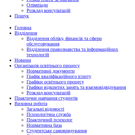
Олімпіади
Розклад консультацій
Пошук
Головна
Відділення
Відділення обліку, фінансів та сфери
обслуговування
Відділення правознавства та інформаційних
технологій
Новини
Організація освітнього процесу
Нормативні документи
Графік кваліфікаційного іспиту
Графіки освітнього процесу
Графіки відкритих занять та взаємовідвідування
Розклад консультацій
Практичне навчання студентів
Виховна робота
Загальні відомості
Психологічна служба
Практичний психолог
Нормативна база
Студентське самоврядування