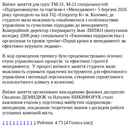
Виїзне заняття для груп ТМ-31, М-21 спеціальностей
«Підприємництво та торгівля»і «Менеджмент» 5 березня 2026
року проходило на базі ТЦ «Епіцентр К» м. Коломиї, де
студенти мали можливість ознайомитися з особливостями
управління та сучасними підходами до менеджменту.
Комерційний директор гіпермаркету Іван ЛИПКО (випускник
коледжу 2008 року спеціальності «Економіка підприємства»)
організував та провів тренінг«Перші кроки в менеджменті: як
ефективно керувати людьми».
В ході проведення тренінгу було продемонстровано основні
етапи управлінських процесів та ефективні стратегії
менеджменту. У процесі виїзного заняття студенти мали
можливість отримати практичні інструменти для ефективного
управління і мотивації персоналом, створення сприятливого
психологічного клімату в колективі.
Виїзне заняття організоване викладачами фахових дисциплін
Оксаною ДЕМИДЮК та Наталею НИКИФОРУК стало
важливим етапом у підготовці майбутніх підприємців-
менеджерів, поєднавши теоретичні знання з досвідом роботи
успішних компаній міста.
1
1
1
1
1
1
1
1
1
1
Рейтинг 4.75 [4 Голоса (ов)]