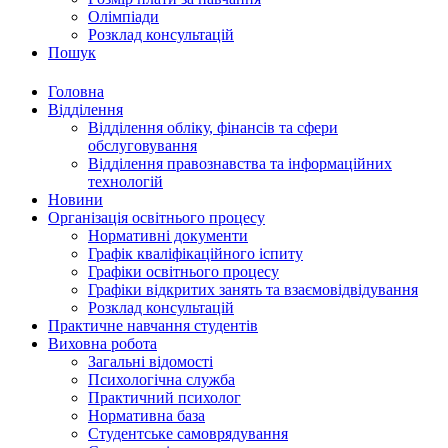
Олімпіади
Розклад консультацій
Пошук
Головна
Відділення
Відділення обліку, фінансів та сфери
обслуговування
Відділення правознавства та інформаційних
технологій
Новини
Організація освітнього процесу
Нормативні документи
Графік кваліфікаційного іспиту
Графіки освітнього процесу
Графіки відкритих занять та взаємовідвідування
Розклад консультацій
Практичне навчання студентів
Виховна робота
Загальні відомості
Психологічна служба
Практичний психолог
Нормативна база
Студентське самоврядування