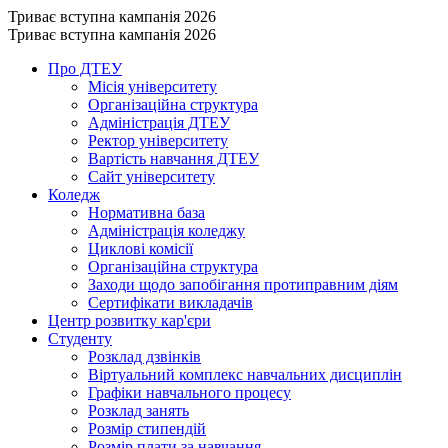
Триває вступна кампанія 2026
Триває вступна кампанія 2026
Про ДТЕУ
Місія університету
Організаційна структура
Адміністрація ДТЕУ
Ректор університету
Вартість навчання ДТЕУ
Сайт університету
Коледж
Нормативна база
Адміністрація коледжу
Циклові комісії
Організаційна структура
Заходи щодо запобігання протиправним діям
Сертифікати викладачів
Центр розвитку кар'єри
Студенту
Розклад дзвінків
Віртуальний комплекс навчальних дисциплін
Графіки навчального процесу
Розклад занять
Розмір стипендій
Розмір плати за навчання