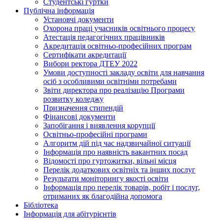
Студентські гуртки
Публічна інформація
Установчі документи
Охорона праці учасників освітнього процесу
Атестація педагогічних працівників
Акредитація освітньо-професійних програм
Сертифікати акредитації
Вибори ректора ДТЕУ 2022
Умови доступності закладу освіти для навчання
осіб з особливими освітніми потребами
Звіти директора про реалізацію Програми
розвитку коледжу
Призначення стипендій
Фінансові документи
Запобігання і виявлення корупції
Освітньо-професійні програми
Алгоритм дій під час надзвичайної ситуації
Інформація про наявність вакантних посад
Відомості про гуртожитки, вільні місця
Перелік додаткових освітніх та інших послуг
Результати моніторингу якості освіти
Інформація про перелік товарів, робіт і послуг,
отриманих як благодійна допомога
Бібліотека
Інформація для абітурієнтів