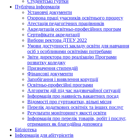
Студентські гуртки
Публічна інформація
Установчі документи
Охорона праці учасників освітнього процесу
Атестація педагогічних працівників
Акредитація освітньо-професійних програм
Сертифікати акредитації
Вибори ректора ДТЕУ 2022
Умови доступності закладу освіти для навчання
осіб з особливими освітніми потребами
Звіти директора про реалізацію Програми
розвитку коледжу
Призначення стипендій
Фінансові документи
Запобігання і виявлення корупції
Освітньо-професійні програми
Алгоритм дій під час надзвичайної ситуації
Інформація про наявність вакантних посад
Відомості про гуртожитки, вільні місця
Перелік додаткових освітніх та інших послуг
Результати моніторингу якості освіти
Інформація про перелік товарів, робіт і послуг,
отриманих як благодійна допомога
Бібліотека
Інформація для абітурієнтів