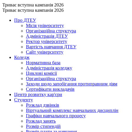
Триває вступна кампанія 2026
Триває вступна кампанія 2026
Про ДТЕУ
Місія університету
Організаційна структура
Адміністрація ДТЕУ
Ректор університету
Вартість навчання ДТЕУ
Сайт університету
Коледж
Нормативна база
Адміністрація коледжу
Циклові комісії
Організаційна структура
Заходи щодо запобігання протиправним діям
Сертифікати викладачів
Центр розвитку кар'єри
Студенту
Розклад дзвінків
Віртуальний комплекс навчальних дисциплін
Графіки навчального процесу
Розклад занять
Розмір стипендій
Розмір плати за навчання