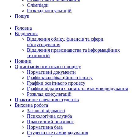
Олімпіади
Розклад консультацій
Пошук
Головна
Відділення
Відділення обліку, фінансів та сфери
обслуговування
Відділення правознавства та інформаційних
технологій
Новини
Організація освітнього процесу
Нормативні документи
Графік кваліфікаційного іспиту
Графіки освітнього процесу
Графіки відкритих занять та взаємовідвідування
Розклад консультацій
Практичне навчання студентів
Виховна робота
Загальні відомості
Психологічна служба
Практичний психолог
Нормативна база
Студентське самоврядування