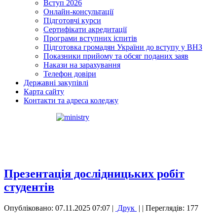
Вступ 2026
Онлайн-консультації
Підготовчі курси
Сертифікати акредитації
Програми вступних іспитів
Підготовка громадян України до вступу у ВНЗ
Показники прийому та обсяг поданих заяв
Накази на зарахування
Телефон довіри
Державні закупівлі
Карта сайту
Контакти та адреса коледжу
Презентація дослідницьких робіт
студентів
Опубліковано: 07.11.2025 07:07
|
Друк
|
| Переглядів: 177