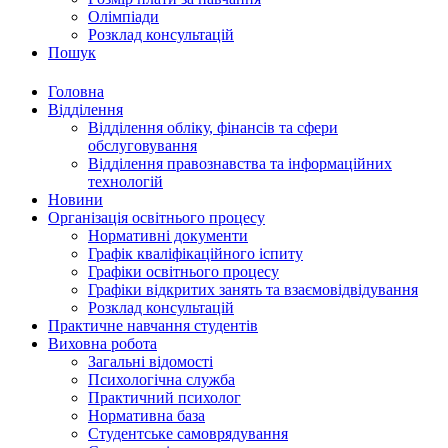
Олімпіади
Розклад консультацій
Пошук
Головна
Відділення
Відділення обліку, фінансів та сфери
обслуговування
Відділення правознавства та інформаційних
технологій
Новини
Організація освітнього процесу
Нормативні документи
Графік кваліфікаційного іспиту
Графіки освітнього процесу
Графіки відкритих занять та взаємовідвідування
Розклад консультацій
Практичне навчання студентів
Виховна робота
Загальні відомості
Психологічна служба
Практичний психолог
Нормативна база
Студентське самоврядування