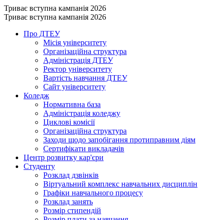
Триває вступна кампанія 2026
Триває вступна кампанія 2026
Про ДТЕУ
Місія університету
Організаційна структура
Адміністрація ДТЕУ
Ректор університету
Вартість навчання ДТЕУ
Сайт університету
Коледж
Нормативна база
Адміністрація коледжу
Циклові комісії
Організаційна структура
Заходи щодо запобігання протиправним діям
Сертифікати викладачів
Центр розвитку кар'єри
Студенту
Розклад дзвінків
Віртуальний комплекс навчальних дисциплін
Графіки навчального процесу
Розклад занять
Розмір стипендій
Розмір плати за навчання