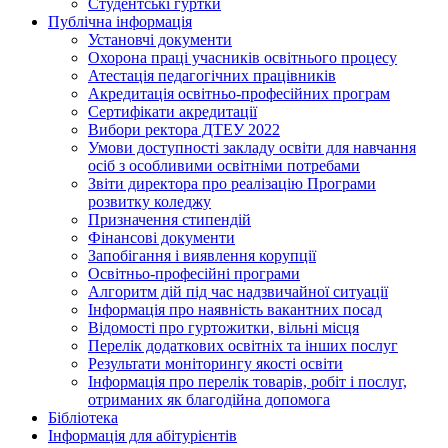
Студентські гуртки
Публічна інформація
Установчі документи
Охорона праці учасників освітнього процесу
Атестація педагогічних працівників
Акредитація освітньо-професійних програм
Сертифікати акредитації
Вибори ректора ДТЕУ 2022
Умови доступності закладу освіти для навчання
осіб з особливими освітніми потребами
Звіти директора про реалізацію Програми
розвитку коледжу
Призначення стипендій
Фінансові документи
Запобігання і виявлення корупції
Освітньо-професійні програми
Алгоритм дій під час надзвичайної ситуації
Інформація про наявність вакантних посад
Відомості про гуртожитки, вільні місця
Перелік додаткових освітніх та інших послуг
Результати моніторингу якості освіти
Інформація про перелік товарів, робіт і послуг,
отриманих як благодійна допомога
Бібліотека
Інформація для абітурієнтів