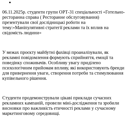
06.11.2025р. студенти групи ОРТ-31 спеціальності «Готельно-
ресторанна справа ( Ресторанне обслуговування)
презентували свої дослідницькі роботи на
тему:«Маніпулятивні стратегії реклами та їх вплив на
свідомість людини»
У межах проєкту майбутні фахівці проаналізували, як
рекламні повідомлення формують сприйняття, емоції та
поведінку споживачів. Особливу увагу приділено
психологічним прийомам впливу, які використовують бренди
для привернення уваги, створення потреби та стимулювання
купівельного рішення.
Студенти продемонстрували цікаві приклади сучасних
рекламних кампаній, провели міні-дослідження та зробили
висновки про важливість етичності реклами у сучасному
маркетинговому середовищі.