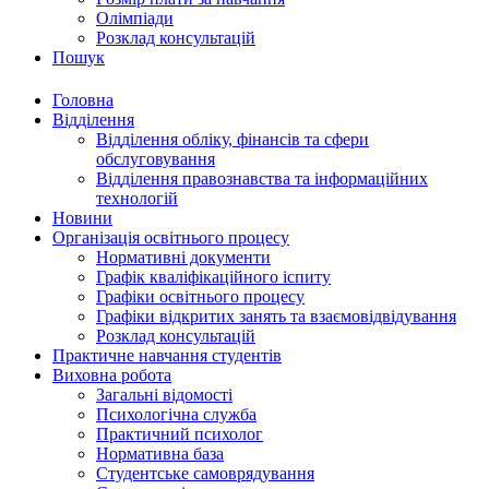
Олімпіади
Розклад консультацій
Пошук
Головна
Відділення
Відділення обліку, фінансів та сфери
обслуговування
Відділення правознавства та інформаційних
технологій
Новини
Організація освітнього процесу
Нормативні документи
Графік кваліфікаційного іспиту
Графіки освітнього процесу
Графіки відкритих занять та взаємовідвідування
Розклад консультацій
Практичне навчання студентів
Виховна робота
Загальні відомості
Психологічна служба
Практичний психолог
Нормативна база
Студентське самоврядування