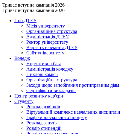
Триває вступна кампанія 2026
Триває вступна кампанія 2026
Про ДТЕУ
Місія університету
Організаційна структура
Адміністрація ДТЕУ
Ректор університету
Вартість навчання ДТЕУ
Сайт університету
Коледж
Нормативна база
Адміністрація коледжу
Циклові комісії
Організаційна структура
Заходи щодо запобігання протиправним діям
Сертифікати викладачів
Центр розвитку кар'єри
Студенту
Розклад дзвінків
Віртуальний комплекс навчальних дисциплін
Графіки навчального процесу
Розклад занять
Розмір стипендій
Розмір плати за навчання