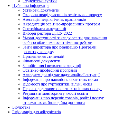
Студентські гуртки
Публічна інформація
Установчі документи
Охорона праці учасників освітнього процесу
Атестація педагогічних працівників
Акредитація освітньо-професійних програм
Сертифікати акредитації
Вибори ректора ДТЕУ 2022
Умови доступності закладу освіти для навчання
осіб з особливими освітніми потребами
Звіти директора про реалізацію Програми
розвитку коледжу
Призначення стипендій
Фінансові документи
Запобігання і виявлення корупції
Освітньо-професійні програми
Алгоритм дій під час надзвичайної ситуації
Інформація про наявність вакантних посад
Відомості про гуртожитки, вільні місця
Перелік додаткових освітніх та інших послуг
Результати моніторингу якості освіти
Інформація про перелік товарів, робіт і послуг,
отриманих як благодійна допомога
Бібліотека
Інформація для абітурієнтів